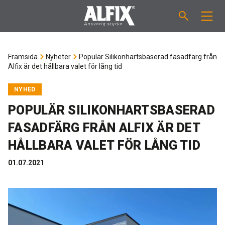
PRODUKTER
Framsida
Nyheter
Populär Silikonhartsbaserad fasadfärg från
Alfix är det hållbara valet för lång tid
Slipsats "Mix"
VÄGLEDNINGAR
NYHED
Spackelmassor "Mix"
ÅTGÅNGSBERÄKNARE
POPULÄR SILIKONHARTSBASERAD
FASADFÄRG FRÅN ALFIX ÄR DET
Tätskiktsmassor
OM ALFIX
HÅLLBARA VALET FÖR LÅNG TID
Fästmassor "Fix"
Om Alfix
NYHETER
01.07.2021
Binder / Primer
Hållbar miljö
KONTAKT
Fogmassor
Referencer
Medarbetare
SE