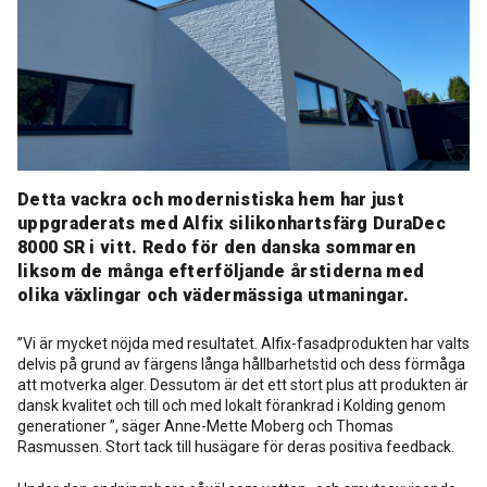
Rengöring och skötsel
Kurs för proffs
Tekniska frågor
DK
Putsbruk och målarfärg
Historik
Återförsäljare
NO
Stegljudsmembran
Downloads
EN
Detta vackra och modernistiska hem har just
Downloads
uppgraderats med Alfix silikonhartsfärg DuraDec
8000 SR i vitt. Redo för den danska sommaren
liksom de många efterföljande årstiderna med
olika växlingar och vädermässiga utmaningar.
”Vi är mycket nöjda med resultatet. Alfix-fasadprodukten har valts
delvis på grund av färgens långa hållbarhetstid och dess förmåga
att motverka alger. Dessutom är det ett stort plus att produkten är
dansk kvalitet och till och med lokalt förankrad i Kolding genom
generationer ”, säger Anne-Mette Moberg och Thomas
Rasmussen. Stort tack till husägare för deras positiva feedback.