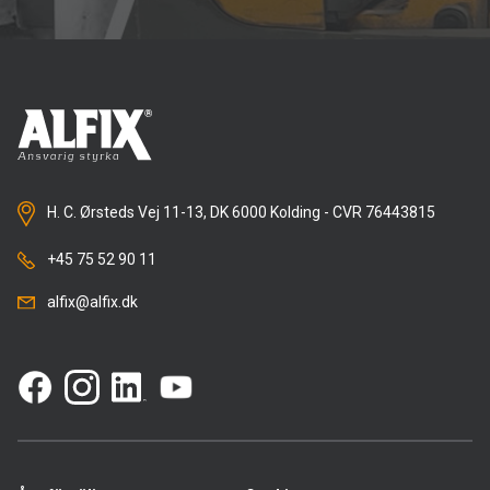
H. C. Ørsteds Vej 11-13, DK 6000 Kolding - CVR 76443815
+45 75 52 90 11
alfix@alfix.dk