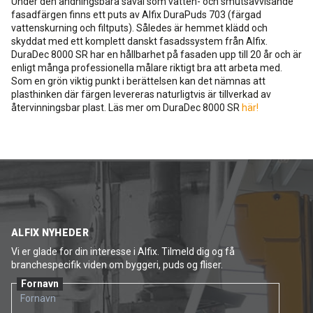
Under den andningsbara såväl som vatten- och smutsavvisande
fasadfärgen finns ett puts av Alfix DuraPuds 703 (färgad
vattenskurning och filtputs). Således är hemmet klädd och
skyddat med ett komplett danskt fasadssystem från Alfix.
DuraDec 8000 SR har en hållbarhet på fasaden upp till 20 år och är
enligt många professionella målare riktigt bra att arbeta med.
Som en grön viktig punkt i berättelsen kan det nämnas att
plasthinken där färgen levereras naturligtvis är tillverkad av
återvinningsbar plast. Läs mer om DuraDec 8000 SR
här!
ALFIX NYHEDER
Vi er glade for din interesse i Alfix. Tilmeld dig og få
branchespecifik viden om byggeri, puds og fliser.
Fornavn