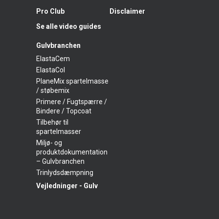
Pro Club
Disclaimer
Se alle video guides
Gulvbranchen
ElastaCem
ElastaCol
PlaneMix spartelmasse
/ støbemix
Primere / Fugtspærre /
Bindere / Topcoat
Tilbehør til
spartelmasser
Miljø- og
produktdokumentation
– Gulvbranchen
Trinlydsdæmpning
Vejledninger - Gulv