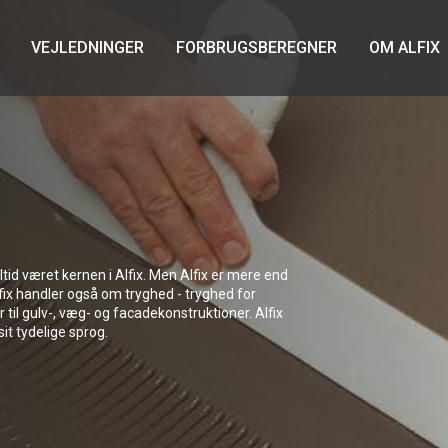
VEJLEDNINGER
FORBRUGSBEREGNER
OM ALFIX
id været kernen i Alfix. Men Alfix er mere end
ix handler også om tryghed - tryghed for
il gulv-, væg- og facadekonstruktioner. Alfix
sit tydelige sprog.