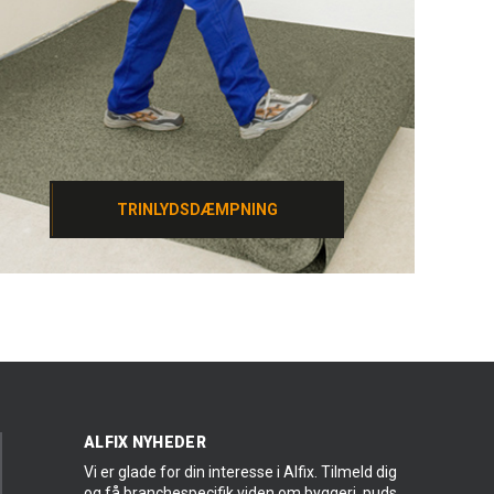
TRINLYDSDÆMPNING
TRINLYDSDÆMPNING
ALFIX NYHEDER
Vi er glade for din interesse i Alfix. Tilmeld dig
og få branchespecifik viden om byggeri, puds