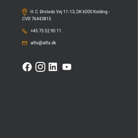
H. C. Ørsteds Vej 11-13, DK 6000 Kolding -
CVR 76443815
+45 75 52 90 11
alfix@alfix.dk