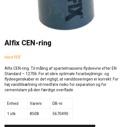
Rense- og plejemidler
Referencer
SE
Facadepuds og maling
Downloads
EN
Alfix CEN-ring
Trinlydsdæmpning
Kontakt
Hent PDF
Downloads
Pro Club
Alfix CEN-ring. Til måling af spartelmassens flydeevne efter EN
Standard – 12706. For at sikre optimale forarbejdnings- og
flydeegenskaber er det vigtigt, at vanddoseringen er korrekt. For
høj vandtilsætning vil medføre risiko for separation og for
cementslam på den færdige overflade.
Enhed
Varenr.
DB-nr.
1 stk.
8508
5670490