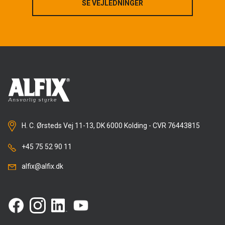
SE VEJLEDNINGER
SE VEJLEDNINGER
H. C. Ørsteds Vej 11-13, DK 6000 Kolding - CVR 76443815
+45 75 52 90 11
alfix@alfix.dk