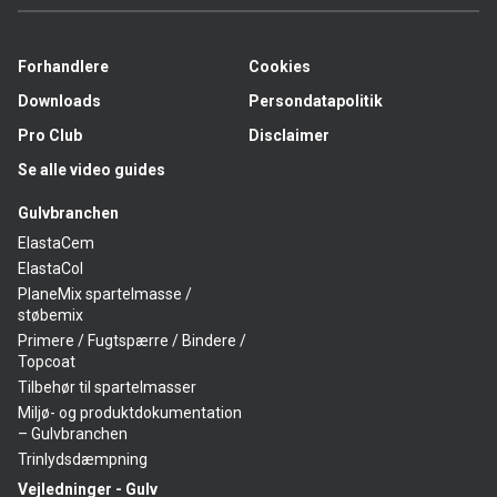
Forhandlere
Cookies
Downloads
Persondatapolitik
Pro Club
Disclaimer
Se alle video guides
Gulvbranchen
ElastaCem
ElastaCol
PlaneMix spartelmasse /
støbemix
Primere / Fugtspærre / Bindere /
Topcoat
Tilbehør til spartelmasser
Miljø- og produktdokumentation
– Gulvbranchen
Trinlydsdæmpning
Vejledninger - Gulv