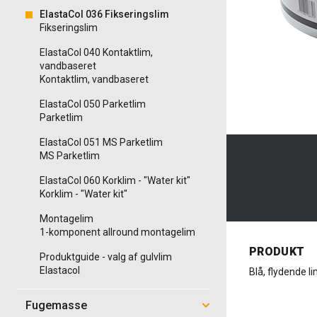
ElastaCol 036 Fikseringslim
Fikseringslim
ElastaCol 040 Kontaktlim,
vandbaseret
Kontaktlim, vandbaseret
ElastaCol 050 Parketlim
Parketlim
ElastaCol 051 MS Parketlim
MS Parketlim
ElastaCol 060 Korklim - "Water kit"
Korklim - "Water kit"
Montagelim
1-komponent allround montagelim
PRODUKT
Produktguide - valg af gulvlim
Elastacol
Blå, flydende l
Fugemasse