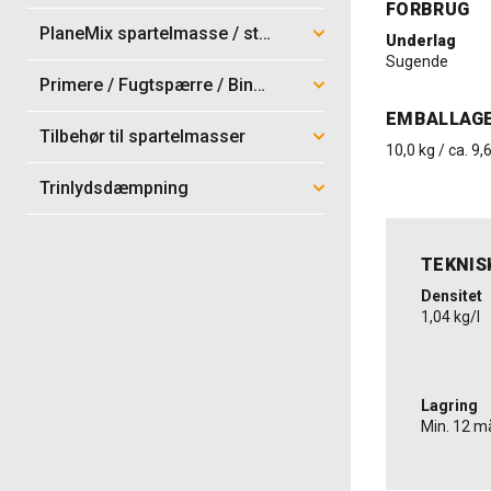
FORBRUG
PlaneMix spartelmasse / støbemix
Underlag
Sugende
Primere / Fugtspærre / Bindere / Topcoat
EMBALLAG
Tilbehør til spartelmasser
10,0 kg / ca. 9,
Trinlydsdæmpning
TEKNIS
Densitet
1,04 kg/l
Lagring
Min. 12 m