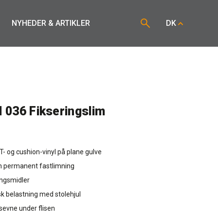
NYHEDER & ARTIKLER
DK
l 036 Fikseringslim
VT- og cushion-vinyl på plane gulve
n permanent fastlimning
ingsmidler
k belastning med stolehjul
sevne under flisen