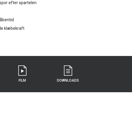
spor efter spartelen
 åbentid
de klæbekraft
FILM
DOWNLOADS