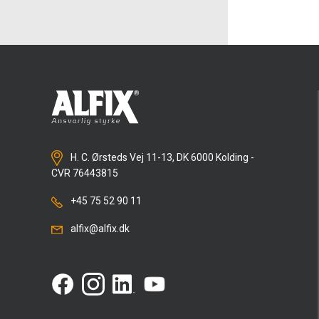
H. C. Ørsteds Vej 11-13, DK 6000 Kolding -
CVR 76443815
+45 75 52 90 11
alfix@alfix.dk