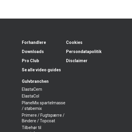
Forhandlere
Cookies
Downloads
Persondatapolitik
Pro Club
Disclaimer
Se alle video guides
Gulvbranchen
ElastaCem
ElastaCol
PlaneMix spartelmasse
/ støbemix
Primere / Fugtspærre /
Bindere / Topcoat
Tilbehør til