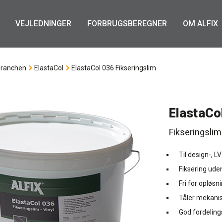
VEJLEDNINGER
FORBRUGSBEREGNER
OM ALFIX
branchen
ElastaCol
ElastaCol 036 Fikseringslim
ElastaCo
Fikseringslim
Til design-, L
Fiksering ude
Fri for opløsn
Tåler mekanis
God fordeling