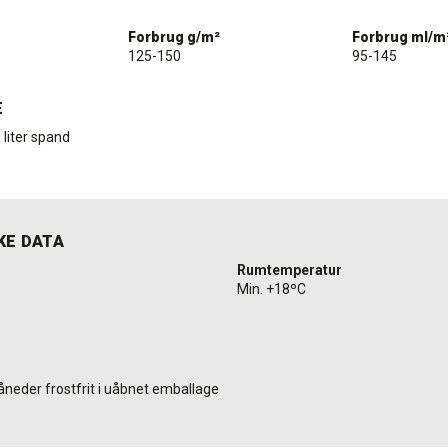
Forbrug g/m²
Forbrug ml/m
125-150
95-145
E
6 liter spand
KE DATA
Rumtemperatur
Min. +18ºC
åneder frostfrit i uåbnet emballage