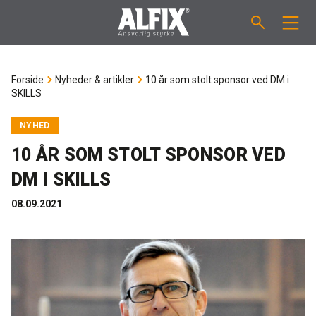
PRODUKTER
Forside
Nyheder & artikler
10 år som stolt sponsor ved DM i
SKILLS
Støbemasse ”Mix”
VEJLEDNINGER
NYHED
Spartelmasse ”Mix”
FORBRUGSBEREGNER
10 ÅR SOM STOLT SPONSOR VED
DM I SKILLS
Vådrumsmembraner
OM ALFIX
08.09.2021
Fliseklæber "Fix"
Om Alfix
NYHEDER & ARTIKLER
Primere / Bindere
Ansvarlighed
DK
Fugemasse
Forhandlere
NO