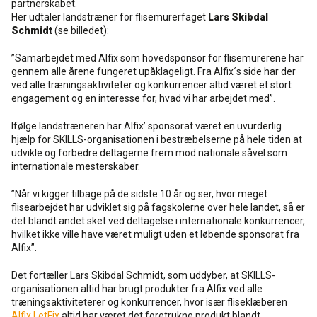
partnerskabet.
Her udtaler landstræner for flisemurerfaget
Lars Skibdal
Schmidt
(se billedet):
”Samarbejdet med Alfix som hovedsponsor for flisemurerene har
gennem alle årene fungeret upåklageligt. Fra Alfix´s side har der
ved alle træningsaktiviteter og konkurrencer altid været et stort
engagement og en interesse for, hvad vi har arbejdet med”.
Ifølge landstræneren har Alfix’ sponsorat været en uvurderlig
hjælp for SKILLS-organisationen i bestræbelserne på hele tiden at
udvikle og forbedre deltagerne frem mod nationale såvel som
internationale mesterskaber.
”Når vi kigger tilbage på de sidste 10 år og ser, hvor meget
flisearbejdet har udviklet sig på fagskolerne over hele landet, så er
det blandt andet sket ved deltagelse i internationale konkurrencer,
hvilket ikke ville have været muligt uden et løbende sponsorat fra
Alfix”.
Det fortæller Lars Skibdal Schmidt, som uddyber, at SKILLS-
organisationen altid har brugt produkter fra Alfix ved alle
træningsaktiviteterer og konkurrencer, hvor især fliseklæberen
Alfix LetFix
altid har været det foretrukne produkt blandt