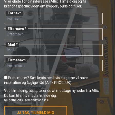
Vi er glade for din interesse i Alfix. Tilmeld dig og få
branchespecifik viden om byggeri, puds og fliser.
Fornavn
Efternavn
Mail
Firmanavn
Er du murer? Sæt kryds her, hvis du gerne vil have
inspiration og faglige råd (Alfix PROCLUB)
Ved tilmelding, accepterer du at modtage nyheder fra Alfix.
Du kan til enhver tid afmelde dig.
Se gerne
Alfix' persondatapolitik.
JA TAK, TILMELD MIG