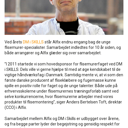
Rense- og plejemidler
Referencer
SE
Facadepuds og maling
Downloads
EN
Trinlydsdæmpning
Ved årets
DM i SKILLS
står Alfix endnu engang bag de unge
Kontakt
flisemurer-specialister. Samarbejdet indledtes for 10 år siden, og
både arrangører og Alfix glæder sig over samarbejdet.
Downloads
Pro Club
”I 2011 startede vi som hovedsponsor for flisemurerfaget ved DM
i SKILLS. Dels ville vi gerne hjælpe til med at øge kendskabet til de
vigtige håndværksfag i Danmark. Samtidig mente vi, at vi som den
første danske producent af fliseklæbere og fugemasse kunne
spille en positiv rolle for faget og de unge talenter. Både ude på
erhvervsskolerne under flisemurernes træningsforløb samt ved
selve konkurrencerne, hvor flisemurerne arbejder med vores
produkter til flisemontering”, siger Anders Bertelsen Toft, direktør
(CCO) i Alfix.
Samarbejdet mellem Alfix og DM i Skills er udbygget over årene,
og fra begge parter lyder der begejstring og gensidig respekt for