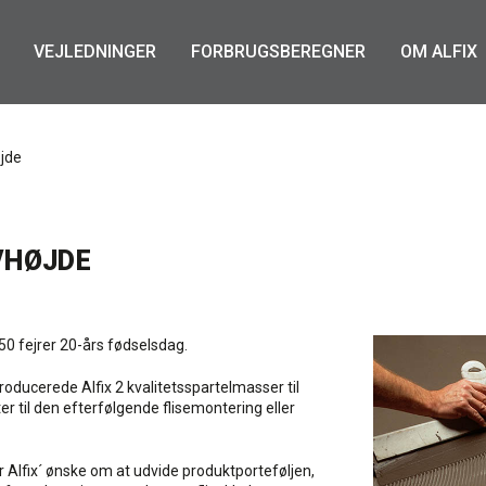
VEJLEDNINGER
FORBRUGSBEREGNER
OM ALFIX
øjde
LVHØJDE
50 fejrer 20-års fødselsdag.
ucerede Alfix 2 kvalitetsspartelmasser til
r til den efterfølgende flisemontering eller
 Alfix´ ønske om at udvide produktporteføljen,