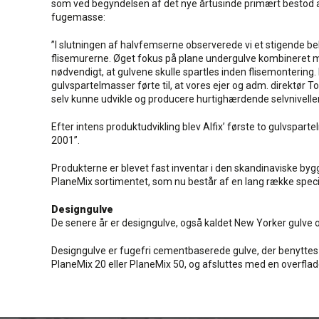
som ved begyndelsen af det nye årtusinde primært bestod
fugemasse:
”I slutningen af halvfemserne observerede vi et stigende be
flisemurerne. Øget fokus på plane undergulve kombineret me
nødvendigt, at gulvene skulle spartles inden flisemontering
gulvspartelmasser førte til, at vores ejer og adm. direktør T
selv kunne udvikle og producere hurtighærdende selvnivelle
Efter intens produktudvikling blev Alfix’ første to gulvspar
2001”.
Produkterne er blevet fast inventar i den skandinaviske byg
PlaneMix sortimentet, som nu består af en lang række spec
Designgulve
De senere år er designgulve, også kaldet New Yorker gulve og 
Designgulve er fugefri cementbaserede gulve, der benytte
PlaneMix 20 eller PlaneMix 50, og afsluttes med en overfla