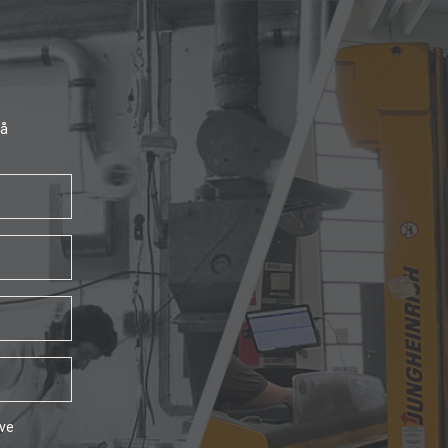
få
ave