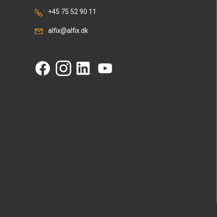
+45 75 52 90 11
alfix@alfix.dk