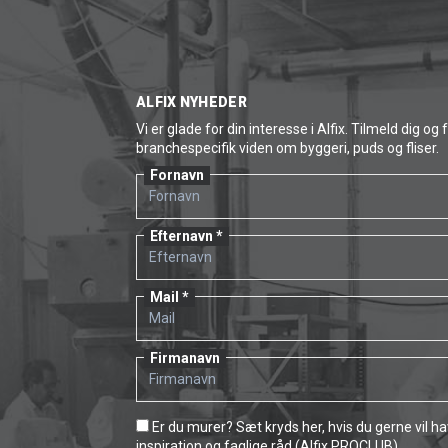
ALFIX NYHEDER
Vi er glade for din interesse i Alfix. Tilmeld dig og 
branchespecifik viden om byggeri, puds og fliser.
Fornavn
Efternavn
Mail
Firmanavn
Er du murer? Sæt kryds her, hvis du gerne vil h
inspiration og faglige råd (Alfix PROCLUB)