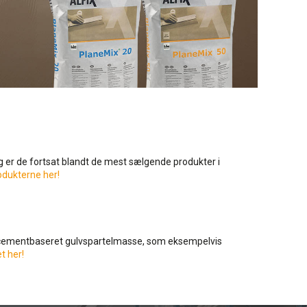
g er de fortsat blandt de mest sælgende produkter i
dukterne her!
d cementbaseret gulvspartelmasse, som eksempelvis
t her!