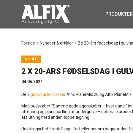
PRODUKTER
Forside
Nyheder & artikler
2 x 20-års fødselsdag i gulvh
NYHED
2 X 20-ÅRS FØDSELSDAG I GU
04.05.2021
De 2
gulvspartelmasser
Alfix PlaneMix 20 og Alfix PlaneMix 
Med budskabet ”Samme gode egenskaber – hver gang!” introd
afretning og planspartling af undergulve – optimale produkte
afslutning med anden topbelægning.
Udviklingschef Frank Pingel fortæller her om baggrunden for