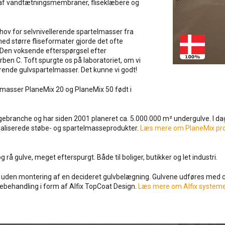
 af vandtætningsmembraner, fliseklæbere og
hov for selvnivellerende spartelmasser fra
d større fliseformater gjorde det ofte
. Den voksende efterspørgsel efter
orben C. Toft spurgte os på laboratoriet, om vi
rende gulvspartelmasser. Det kunne vi godt!
telmasser PlaneMix 20 og PlaneMix 50 født i
gebranche og har siden 2001 planeret ca. 5.000.000 m² undergulve. I da
ialiserede støbe- og spartelmasseprodukter.
Læs mere om PlaneMix pro
rå gulve, meget efterspurgt. Både til boliger, butikker og let industri.
s uden montering af en decideret gulvbelægning. Gulvene udføres me
debehandling i form af Alfix TopCoat Design.
Læs mere om Alfix systeme