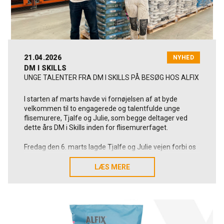
21.04.2026
NYHED
DM I SKILLS
UNGE TALENTER FRA DM I SKILLS PÅ BESØG HOS ALFIX
I starten af marts havde vi fornøjelsen af at byde
velkommen til to engagerede og talentfulde unge
flisemurere, Tjalfe og Julie, som begge deltager ved
dette års DM i Skills inden for flisemurerfaget.
Fredag den 6. marts lagde Tjalfe og Julie vejen forbi os
for at fortælle om deres træningsforløb frem mod
mesterskabet – og for at få et nærmere indblik i danske
LÆS MERE
LÆS MERE
Alfix A/S som deres materialesponsor.
Det er nemlig vores danske
Alfix-produkter
, der bliver
brugt, når Danmarks dygtigste unge flisemurere dyster
om medaljerne.
Med sig havde de deres mentor og repræsentant fra