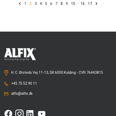
...
1
2
3
4
5
6
7
8
9
10
16
17
H. C. Ørsteds Vej 11-13, DK 6000 Kolding - CVR 76443815
+45 75 52 90 11
alfix@alfix.dk