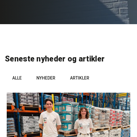
Rense- og plejemidler
Referencer
SE
Facadepuds og maling
Downloads
EN
Trinlydsdæmpning
Kontakt
Seneste nyheder og artikler
Downloads
Pro Club
ALLE
NYHEDER
ARTIKLER