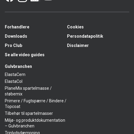
Forhandlere
Cookies
Downloads
Persondatapolitik
Pro Club
Disclaimer
Se alle video guides
Gulvbranchen
ElastaCem
ElastaCol
PlaneMix spartelmasse /
støbemix
Primere / Fugtspærre / Bindere /
Topcoat
Tilbehør til spartelmasser
Miljø- og produktdokumentation
– Gulvbranchen
Trinlydsdæmpning