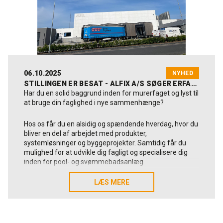
06.10.2025
NYHED
STILLINGEN ER BESAT - ALFIX A/S SØGER ERFAREN TEKNIKER MED MURERBAGGRUND - TIL KOLDING
Har du en solid baggrund inden for murerfaget og lyst til
at bruge din faglighed i nye sammenhænge?
Hos os får du en alsidig og spændende hverdag, hvor du
bliver en del af arbejdet med produkter,
systemløsninger og byggeprojekter. Samtidig får du
mulighed for at udvikle dig fagligt og specialisere dig
inden for pool- og svømmebadsanlæg.
Lyder det som noget for dig ? Så er du måske vores
LÆS MERE
LÆS MERE
kommende nye tekniske kollega😊?
Læs mere om stillingen her:
Tekniker med murerbaggrund