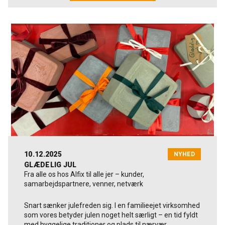
og VM (WorldSkills) i Skills i flisemurerkategorien. Her
vedhæftningsstyrke, standfast konsistens og
bidrager Alfix med både økonomi og materialer til
deformerbarhed. Den er EC1 PLUS-certificeret for
træning og konkurrencer – produkter som støbemasse,
meget lav emission og godkendt til gulvvarme, vådrum
fliseklæber og fugemasse, made in Kolding. Vi er med
samt inde- og udendørs brug.
de unge hele vejen frem til DM og de efterfølgende
konkurrencer i ind- og udland.
ProFix Special er egnet på beton, spartelmasse,
eksisterende fliser og vinyl indendørs.
Læs mere om flisemurerfaget her:
Flisemurer -
Forbruget: 1,2–3,1 kg/m² afhængigt af tandspartel.
SkillsDenmark
DM i Skills er Danmarks årlige mesterskab for unge fra
erhvervsuddannelserne. Her kæmper omkring 300
dedikerede deltagere om titlen som landets bedste
inden for deres håndværk – samtidig med at
arrangementet sætter fokus på faglig stolthed,
Highlights fra ProFix Special
dygtighed og vigtigheden af de danske
10.12.2025
NYHED
erhvervsuddannelser.
Fleksibel, hvid klæber med høj vedhæftning og
GLÆDELIG JUL
vandfasthed
Fra alle os hos Alfix til alle jer – kunder,
Lær mere om DM i Skills her:
DM i Skills - SkillsDenmark
samarbejdspartnere, venner, netværk
Trækstyrker, beton: 1,5–3,0 N/mm²
Fliser op til 600x600 mm
Snart sænker julefreden sig. I en familieejet virksomhed
som vores betyder julen noget helt særligt – en tid fyldt
Lagtykkelse op til 10 mm
med hyggelige traditioner og plads til nærvær.