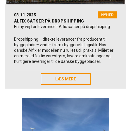
Salgs- og marketingskoordinator
03.11.2025
NYHED
ALFIX SATSER PÅ DROPSHIPPING
En ny vej for leverancer: Alfix satser på dropshipping
Dropshipping – direkte leverancer fra producent til
byggeplads – vinder frem i byggeriets logistik. Hos
danske Alfix er modellen nu rullet ud i praksis. Målet er
en mere effektiv varestrøm, lavere omkostninger og
hurtigere leveringer til de danske byggepladser.
Når man spørger Salgs- og marketingdirektør Claus
Bernd Høgdal, er der ingen tvivl om, hvorfor
LÆS MERE
LÆS MERE
virksomheden satser, strategisk, på dropshipping.
“Vores nye distributionscenter, på fabrikken i Kolding, er
opført med fremtiden for øje, og dropshipping har
været en del af planen helt fra starten. Vi ser det som
en måde at styrke både logistikken og samarbejdet
med vores kunder på”, siger han.
Læs mere i vedhæftet