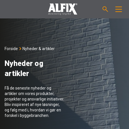
PRODUKTER
Støbemasse ”Mix”
VEJLEDNINGER
Forside
Nyheder & artikler
Spartelmasse ”Mix”
FORBRUGSBEREGNER
Nyheder og
artikler
Vådrumsmembraner
OM ALFIX
Få de seneste nyheder og
Fliseklæber "Fix"
Om Alfix
NYHEDER & ARTIKLER
artikler om vores produkter,
projekter og ansvarlige initiativer.
Bliv inspireret af nye løsninger,
Primere / Bindere
Ansvarlighed
DK
og følg med i, hvordan vi gør en
forskel i byggebranchen.
Fugemasse
Forhandlere
NO