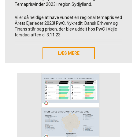
Temaprisvinder 2023 i region Sydjylland.
Vi er så heldige at have vundet en regional temapris ved
Årets Ejerleder 2023! PwC, Nykredit, Dansk Erhverv og
Finans står bag prisen, der blev uddelt hos PwC i Vejle
torsdag aften d. 3.11.23.
1000 TAK går fra os i Kolding til de 4 ovenstående
organisationer, juryen der pegede på Alfix som vinder
LÆS MERE
LÆS MERE
samt Jesper Simmelkjær Berg (PwC) og Morten Friis
(Nykredit), som interviewede Torben Carstensen Toft
og Anders Bertelsen Toft (Alfix) i forbindelse med
nominering.
Vi er super taknemmelige, glade og stolte på hele Alfix
teamets vegne. Dette er en holdpræstation. Samtidig
ønsker vi at dele æren med alle jer leverandører, kunder
og samarbejdspartnere, der muliggør modtagelsen af
den fine pris.
Læs mere i PwC's pressemeddelelse om prisen:
Klik
her!