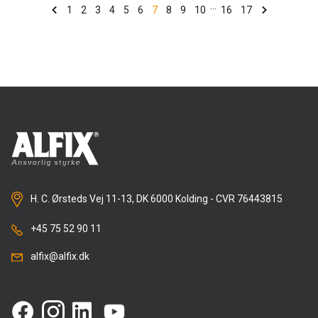
...
vi sende en stor tak ud i hele Skandinavien til alle
1
2
3
4
5
6
7
8
9
10
16
17
leverandører, kunder og samarbejdspartnere, som har
være med Team Alfix hele vejen.
Læs om Alfix's historie
her!
H. C. Ørsteds Vej 11-13, DK 6000 Kolding - CVR 76443815
+45 75 52 90 11
alfix@alfix.dk