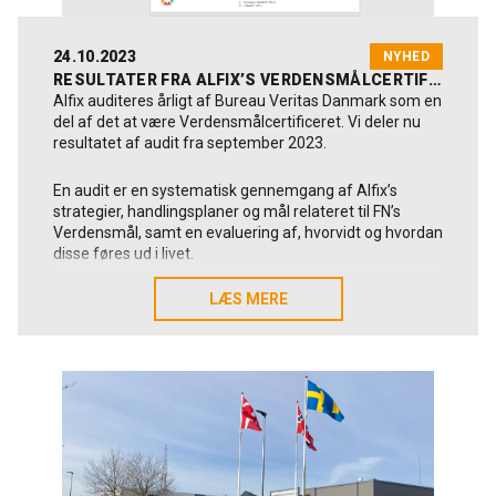
24.10.2023
NYHED
RESULTATER FRA ALFIX’S VERDENSMÅLCERTIFICERING – ÅR 2
Alfix auditeres årligt af Bureau Veritas Danmark som en
del af det at være Verdensmålcertificeret. Vi deler nu
resultatet af audit fra september 2023.
En audit er en systematisk gennemgang af Alfix’s
strategier, handlingsplaner og mål relateret til FN’s
Verdensmål, samt en evaluering af, hvorvidt og hvordan
disse føres ud i livet.
I evalueringen fokuserer Bureau Veritas på fremdriften
LÆS MERE
LÆS MERE
i aktiviteterne år for år. Det er altså ikke nok at gøre det
samme, som vi gjorde sidste år. Som vores direktør,
Anders Bertelsen Toft har formuleret det: ”Hvis vi står
stille, går vi baglæns” med reference til den fremdrift i
arbejdet med ansvarlighed, som Alfix bliver evalueret
på hvert år i certificeringsperioden 2022-2025.
Resultatet er absolut positivt for 2023 (år 2) og et
skulderklap til alle Alfix’ere. En anerkendelse af en