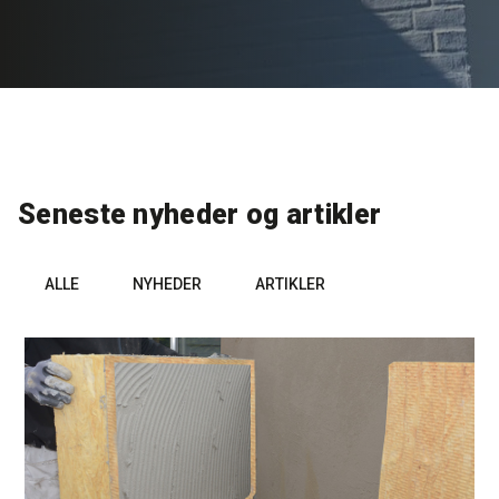
Rense- og plejemidler
Referencer
SE
Facadepuds og maling
Downloads
EN
Trinlydsdæmpning
Kontakt
Seneste nyheder og artikler
Downloads
Pro Club
ALLE
NYHEDER
ARTIKLER