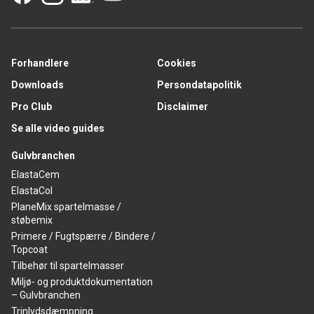
Forhandlere
Cookies
Downloads
Persondatapolitik
Pro Club
Disclaimer
Se alle video guides
Gulvbranchen
ElastaCem
ElastaCol
PlaneMix spartelmasse /
støbemix
Primere / Fugtspærre / Bindere /
Topcoat
Tilbehør til spartelmasser
Miljø- og produktdokumentation
– Gulvbranchen
Trinlydsdæmpning