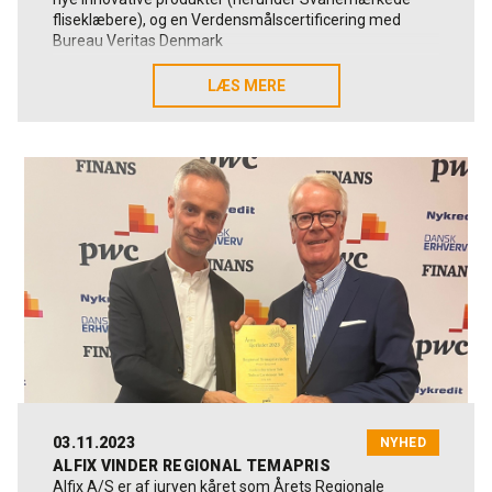
fliseklæbere), og en Verdensmålscertificering med
Bureau Veritas Denmark
Vi håber, du vil se med.
LÆS MERE
LÆS MERE
03.11.2023
NYHED
ALFIX VINDER REGIONAL TEMAPRIS
Alfix A/S er af juryen kåret som Årets Regionale