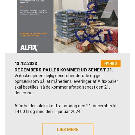
arbejder bl.a. for, at brugen af testede og godkendte
systemløsninger til nybyg og renovering anvendes
korrekt og med høj kvalitet.
Datoer og kursussteder
23.-24. januar 2024, Learnmark Horsens
6.-7. februar 2024, EUC Syd Aabenraa
13.-14. februar 2024, EUC Nord Hjørring
13.12.2023
NYHED
9.-10. april 2024, EUC Sjælland Næstved
DECEMBERS PALLER KOMMER UD SENEST 21. DECEMBER
Vi ønsker jer en dejlig december derude og gør
Tilmelding
opmærksom på, at månedens leveringer af Alfix-paller
Du kan tilmelde dig via de enkelte skoler eller finde
skal bestilles, så de kommer afsted senest den 21.
kurset på www.voksenuddannelse.dk – søg på AMU-fag
december.
nr. 49871 (kursusnavn: Armeret puds på
facadeisolering). Deltagelse koster 128 kr/dag (AMBU-
Alfix holder julelukket fra torsdag den 21. december kl.
berettigede).
14.00 til og med den 1. januar 2024.
Mere info
Glædelig jul og godt nytår - med tak for 2023
LÆS MERE
LÆS MERE
Læs mere om kurset:
Kursusfolder fra ETICS-DK