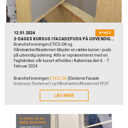
12.01.2024
NYHED
2-DAGES KURSUS I FACADEPUDS PÅ UDVENDIG ISOLERING
Brancheforeningen ETICS-DK og
HåndværkerAkademiet tilbyder en række kurser i puds
på udvendig isolering. Alfix er repræsenteret med en
fagtekniker, når kurset afholdes i Aabenraa den 6. - 7.
februar 2024.
Brancheforeningen
ETICS-DK
(Eksterne Facade
Isolerings Systemer) og HåndværkerAkademiet (EUC
Nord) tilbyder et kursusforløb henvendt til
bygningshåndværkere, som arbejder med facadepuds
LÆS MERE
LÆS MERE
på isolering. Kurset foregår på murerskoler rundt
omkring i landet.
Som medlem af ETICS-DK, er Alfix repræsenteret på
kurset i Aabenraa med en fagtekniker. ETICS-DK består
af ledende leverandører af pudssystemer i Danmark og