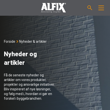
PRODUKTER
Støbemasse ”Mix”
VEJLEDNINGER
Forside
Nyheder & artikler
Spartelmasse ”Mix”
FORBRUGSBEREGNER
Nyheder og
artikler
Vådrumsmembraner
OM ALFIX
Få de seneste nyheder og
Fliseklæber "Fix"
Om Alfix
NYHEDER & ARTIKLER
artikler om vores produkter,
projekter og ansvarlige initiativer.
Bliv inspireret af nye løsninger,
Primere / Bindere
Ansvarlighed
DK
og følg med i, hvordan vi gør en
forskel i byggebranchen.
Fugemasse
Forhandlere
NO