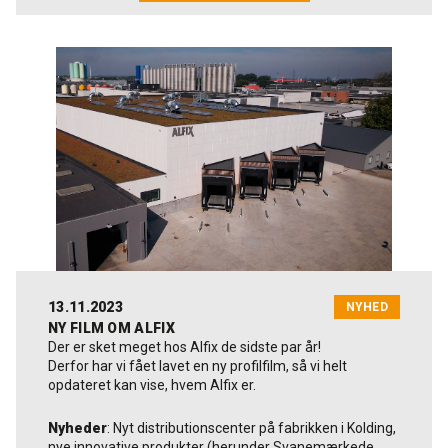
Se også artikel om tidligere kurser:
Nyt kursus i
isolering med facadepuds skal løfte kompetencerne
hos bygningshåndværkere
13.11.2023
NYHED
NY FILM OM ALFIX
Der er sket meget hos Alfix de sidste par år!
Derfor har vi fået lavet en ny profilfilm, så vi helt
opdateret kan vise, hvem Alfix er.
Nyheder
: Nyt distributionscenter på fabrikken i Kolding,
nye innovative produkter (herunder Svanemærkede