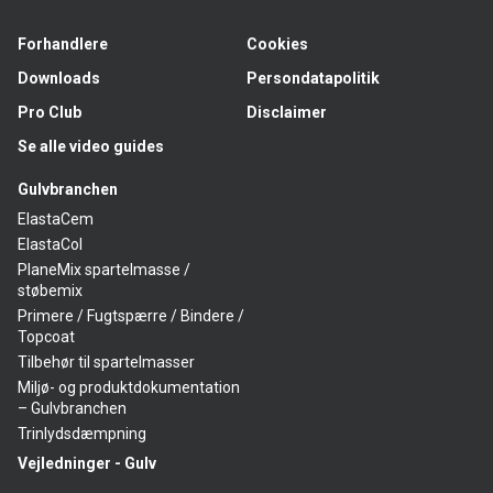
Forhandlere
Cookies
Downloads
Persondatapolitik
Pro Club
Disclaimer
Se alle video guides
Gulvbranchen
ElastaCem
ElastaCol
PlaneMix spartelmasse /
støbemix
Primere / Fugtspærre / Bindere /
Topcoat
Tilbehør til spartelmasser
Miljø- og produktdokumentation
– Gulvbranchen
Trinlydsdæmpning
Vejledninger - Gulv