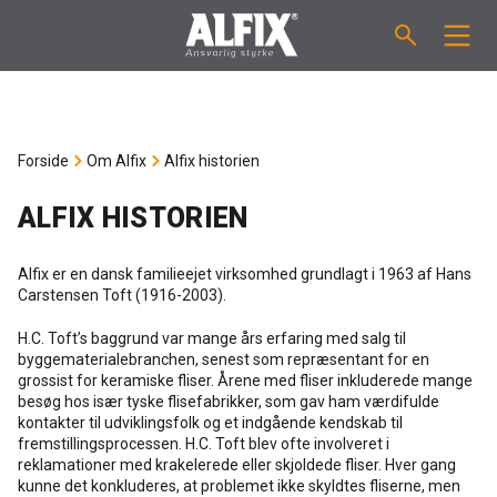
PRODUKTER
Forside
Om Alfix
Alfix historien
Støbemasse ”Mix”
VEJLEDNINGER
ALFIX HISTORIEN
Spartelmasse ”Mix”
FORBRUGSBEREGNER
Alfix er en dansk familieejet virksomhed grundlagt i 1963 af Hans
Vådrumsmembraner
OM ALFIX
Carstensen Toft (1916-2003).
H.C. Toft’s baggrund var mange års erfaring med salg til
Fliseklæber "Fix"
Om Alfix
NYHEDER & ARTIKLER
byggematerialebranchen, senest som repræsentant for en
grossist for keramiske fliser. Årene med fliser inkluderede mange
besøg hos især tyske flisefabrikker, som gav ham værdifulde
Primere / Bindere
Ansvarlighed
DK
kontakter til udviklingsfolk og et indgående kendskab til
fremstillingsprocessen. H.C. Toft blev ofte involveret i
reklamationer med krakelerede eller skjoldede fliser. Hver gang
Fugemasse
Forhandlere
NO
kunne det konkluderes, at problemet ikke skyldtes fliserne, men