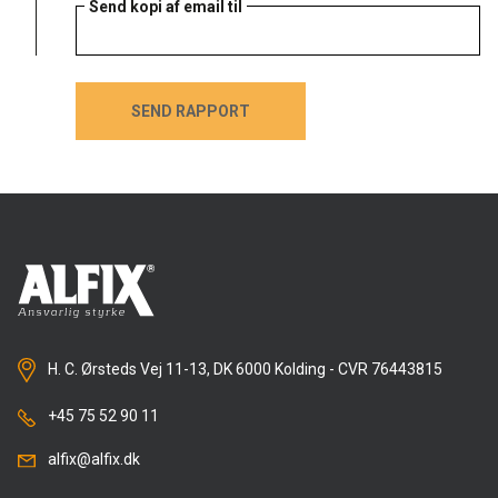
Send kopi af email til
SEND RAPPORT
SEND RAPPORT
H. C. Ørsteds Vej 11-13, DK 6000 Kolding - CVR 76443815
+45 75 52 90 11
alfix@alfix.dk