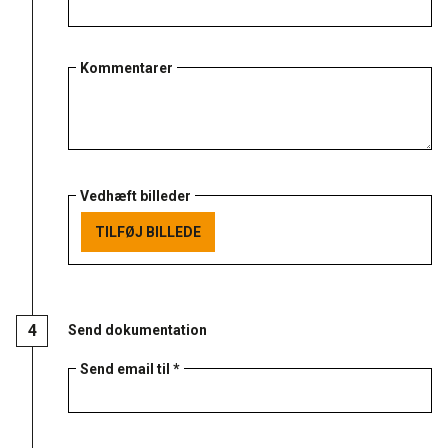
Kommentarer
Vedhæft billeder
TILFØJ BILLEDE
TILFØJ BILLEDE
Send dokumentation
Send email til *