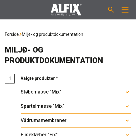
PRODUKTER
Forside
Miljø- og produktdokumentation
Støbemasse ”Mix”
VEJLEDNINGER
MILJØ- OG
PRODUKTDOKUMENTATION
Spartelmasse ”Mix”
FORBRUGSBEREGNER
Vådrumsmembraner
Valgte produkter *
OM ALFIX
Støbemasse ”Mix”
Fliseklæber "Fix"
Om Alfix
NYHEDER & ARTIKLER
Spartelmasse ”Mix”
Primere / Bindere
Ansvarlighed
DK
Vådrumsmembraner
Fugemasse
Forhandlere
NO
Fliseklæber "Fix"