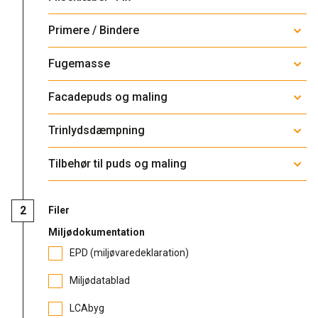
Rense- og plejemidler
Referencer
Primere / Bindere
SE
Fugemasse
Facadepuds og maling
Downloads
EN
Facadepuds og maling
Trinlydsdæmpning
Kontakt
Trinlydsdæmpning
Downloads
Pro Club
Tilbehør til puds og maling
Filer
Miljødokumentation
EPD (miljøvaredeklaration)
Miljødatablad
LCAbyg