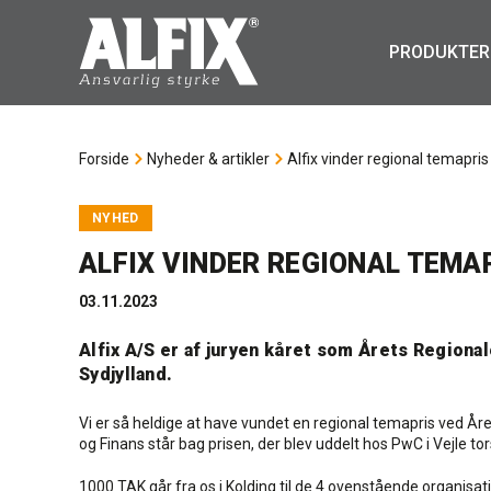
PRODUKTER
Forside
Nyheder & artikler
Alfix vinder regional temapris
NYHED
ALFIX VINDER REGIONAL TEMA
03.11.2023
Alfix A/S er af juryen kåret som Årets Regiona
Sydjylland.
Vi er så heldige at have vundet en regional temapris ved År
og Finans står bag prisen, der blev uddelt hos PwC i Vejle to
1000 TAK går fra os i Kolding til de 4 ovenstående organisat