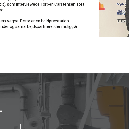
dit), som interviewede Torben Carstensen Toft
ng.
mets vegne. Dette er en holdpræstation.
 kunder og samarbejdspartnere, der muliggør
få