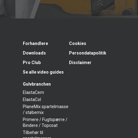
Forhandlere
Cookies
Downloads
Persondatapolitik
Pro Club
Disclaimer
Se alle video guides
Gulvbranchen
ElastaCem
ElastaCol
PlaneMix spartelmasse
/ støbemix
Primere / Fugtspærre /
Bindere / Topcoat
Tilbehør til