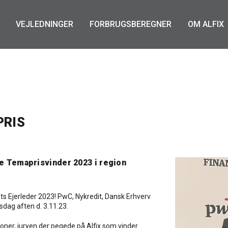
VEJLEDNINGER
FORBRUGSBEREGNER
OM ALFIX
PRIS
le Temaprisvinder 2023 i region
ets Ejerleder 2023! PwC, Nykredit, Dansk Erhverv
rsdag aften d. 3.11.23.
ioner, juryen der pegede på Alfix som vinder