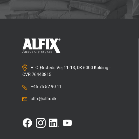
H. C. Ørsteds Vej 11-13, DK 6000 Kolding -
CVR 76443815
+45 75 52 90 11
alfix@alfix.dk