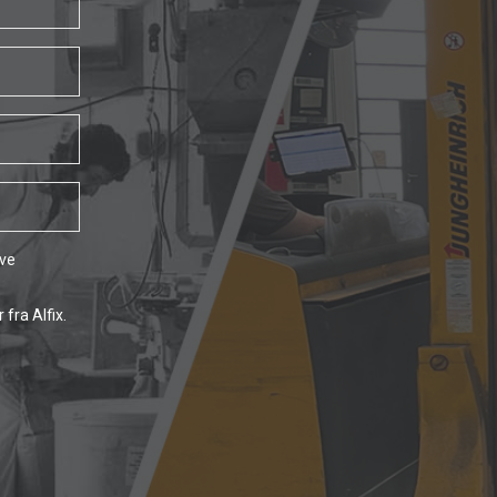
ave
fra Alfix.