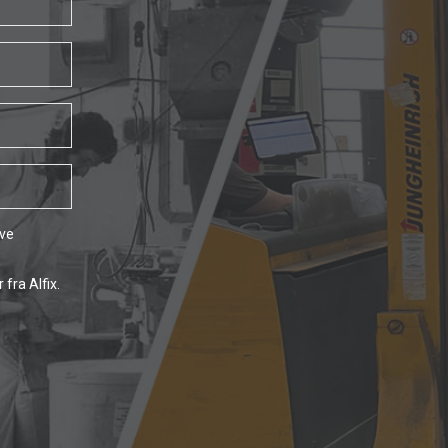
ave
fra Alfix.