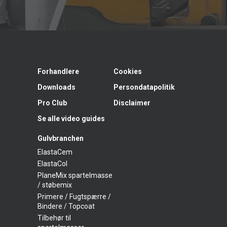
Forhandlere
Cookies
Downloads
Persondatapolitik
Pro Club
Disclaimer
Se alle video guides
Gulvbranchen
ElastaCem
ElastaCol
PlaneMix spartelmasse
/ støbemix
Primere / Fugtspærre /
Bindere / Topcoat
Tilbehør til