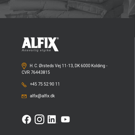
H. C. Ørsteds Vej 11-13, DK 6000 Kolding -
CVR 76443815
+45 75 52 90 11
alfix@alfix.dk