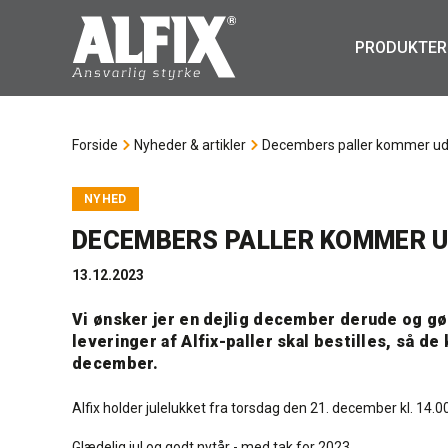
PRODUKTER
Forside
Nyheder & artikler
Decembers paller kommer ud
NYHED
DECEMBERS PALLER KOMMER U
13.12.2023
Vi ønsker jer en dejlig december derude og 
leveringer af Alfix-paller skal bestilles, så 
december.
Alfix holder julelukket fra torsdag den 21. december kl. 14.0
Glædelig jul og godt nytår - med tak for 2023