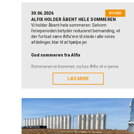
30.06.2026
NYHED
ALFIX HOLDER ÅBENT HELE SOMMEREN
Vi holder åbent hele sommeren. Selvom
ferieperioden betyder reduceret bemanding, vil
der fortsat være Alfix’ere til stede i alle vores
afdelinger, klar til at hjælpe jer.
God sommeren fra Alfix
Sommeren er kommet, og hos Alfix vil vi gerne
benytte lejligheden til at ønske kunder,
leverandører samarbejdspartnere og kolleger en
LÆS MERE
LÆS MERE
rigtig god sommer.
Vi vil samtidig sige mange tak for tilliden,
samarbejdet og de mange gode relationer, vi
sammen udvikler. Det er noget, vi sætter stor pris
på.
Som dansk og familieejet producent arbejder vi
hver dag for at levere løsninger, der holder, og