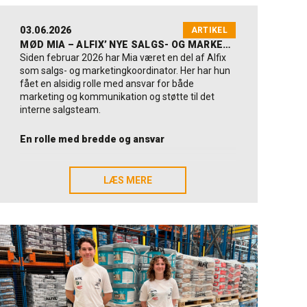
03.06.2026
ARTIKEL
MØD MIA – ALFIX’ NYE SALGS- OG MARKETINGKOORDINATOR
Siden februar 2026 har Mia været en del af Alfix
som salgs- og marketingkoordinator. Her har hun
fået en alsidig rolle med ansvar for både
marketing og kommunikation og støtte til det
interne salgsteam.
En rolle med bredde og ansvar
Mia søgte stillingen hos Alfix, fordi hun hurtigt
blev tiltrukket af kombinationen af en bred
LÆS MERE
LÆS MERE
marketingrolle og Alfix’ værdier som familieejet
virksomhed. Muligheden for at få ansvar og
arbejde på tværs af flere områder var noget af
det, der særligt vakte hendes interesse.
I dag arbejder Mia med store dele af
marketingområdet – fra indhold til sociale medier
og hjemmeside til grafisk materiale, print og
emballage. Samtidig hjælper hun det interne