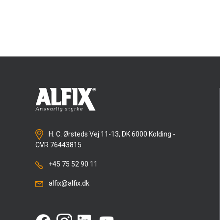
H. C. Ørsteds Vej 11-13, DK 6000 Kolding -
CVR 76443815
+45 75 52 90 11
alfix@alfix.dk