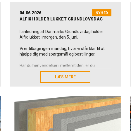
04.06.2026
NYHED
ALFIX HOLDER LUKKET GRUNDLOVSDAG
I anledning af Danmarks Grundlovsdag holder
Alfix lukket i morgen, den 5. juni.
Vi er tilbage igen mandag, hvor vi står klar til at
hjælpe dig med spørgsmål og bestillinger.
Har du henvendelser i mellemtiden, er du
velkommen til at skrive til os på alfix@alfix.dk, så
vender vi tilbage hurtigst muligt.
LÆS MERE
LÆS MERE