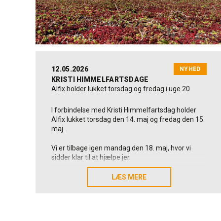
som skaber værdi i praksis. Det gælder også hen
over sommeren, hvor vi fortsat står klar til at
hjælpe, når der er brug for os.
Vi håber, at den kommende tid byder på både
afslapning, mindeværdige oplevelser og fornyet
energi til jer.
12.05.2026
NYHED
Rigtig god sommer fra alle os i Alfix.
KRISTI HIMMELFARTSDAGE
Alfix holder lukket torsdag og fredag i uge 20
I forbindelse med Kristi Himmelfartsdag holder
Alfix lukket torsdag den 14. maj og fredag den 15.
maj.
Vi er tilbage igen mandag den 18. maj, hvor vi
sidder klar til at hjælpe jer.
Alfix ønsker alle en rigtig god Kristi
LÆS MERE
LÆS MERE
Himmelfartsferie.