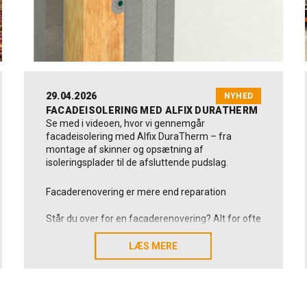
29.04.2026
NYHED
FACADEISOLERING MED ALFIX DURATHERM
Se med i videoen, hvor vi gennemgår
facadeisolering med Alfix DuraTherm – fra
montage af skinner og opsætning af
isoleringsplader til de afsluttende pudslag.
Facaderenovering er mere end reparation
Står du over for en facaderenovering? Alt for ofte
bliver facaderenovering reduceret til udbedring af
skader eller et rent æstetisk løft. Men i mange
LÆS MERE
LÆS MERE
tilfælde bør man stille et vigtigere spørgsmål:
Skal vi blot forny overfladen og det visuelle udtryk
– eller samtidig forbedre bygningens samlede