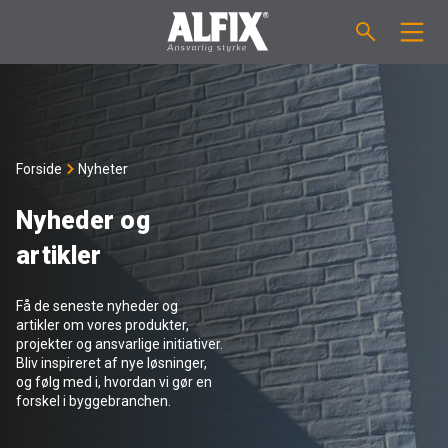
PRODUKTER
Støpemasse ”Mix”
VEILEDNINGER
Forside
Nyheter
Sparkelmasse "Mix"
FORBRUKSKALKULATOR
Nyheder og
artikler
Våtromsmembraner
OM ALFIX
Få de seneste nyheder og
Flislim "Fix"
Om Alfix
NYHETER
artikler om vores produkter,
projekter og ansvarlige initiativer.
Bliv inspireret af nye løsninger,
Binder / Primer
Bærekraftighet
KONTAKT
og følg med i, hvordan vi gør en
forskel i byggebranchen.
Fugemasse
Referenser
Ansatte
NO