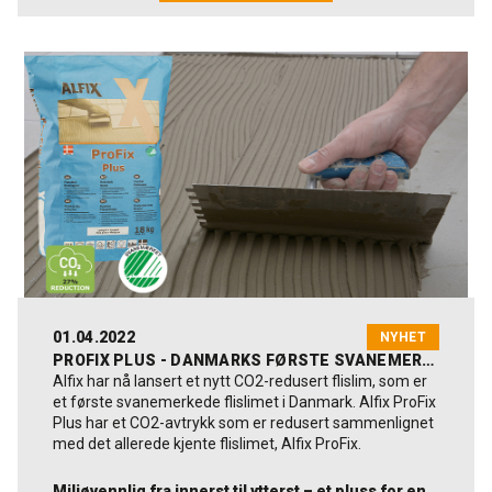
01.04.2022
NYHET
PROFIX PLUS - DANMARKS FØRSTE SVANEMERKEDE FLISLIM
Alfix har nå lansert et nytt CO2-redusert flislim, som er
et første svanemerkede flislimet i Danmark. Alfix ProFix
Plus har et CO2-avtrykk som er redusert sammenlignet
med det allerede kjente flislimet, Alfix ProFix.
Miljøvennlig fra innerst til ytterst – et pluss for en