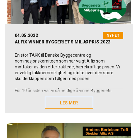
04.05.2022
NYHET
ALFIX VINNER BYGGERIETS MILJØPRIS 2022
En stor TAKK til Danske Byggecentre og
nominasjonskomiteen som har valgt Alfix som
mottaker av den ettertraktede, bærekraftige prisen. Vi
er veldig takknemmelighet og stolte over den store
skulderklappen som følger med prisen.
For 10 år siden var vi så heldige å vinne Byggeriets
Miljøpris for første gang. I 2012 ble prisen også tildelt
Alfix med bakgrunn i en dokumentert og aktiv miljø- og
LES MER
LES MER
arbeidsmiljøstrategi. Det er en virkelig glede å kunne ta
prisen med hjem til Kolding enda en gang! En pris som
under normale omstendigheter deles ut hvert år i
forbindelse med den store danske byggerimessen.
Tildeling av Byggeriets Miljøpris 2022 er basert på den