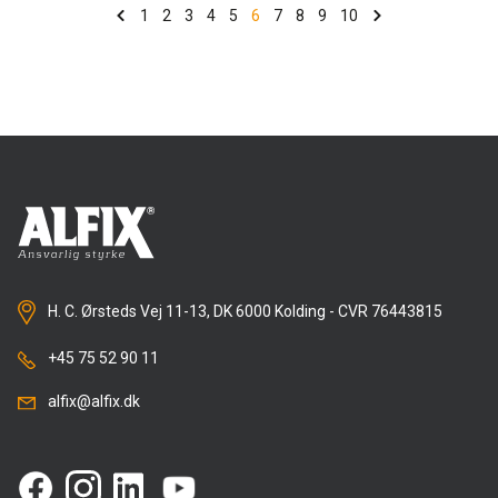
Network, og ble lansert i 2002. Alfix vant i tillegg
TAKK til valgkomiteen for å bringe Alfix i spill ved 2 av 4
1
2
3
4
5
6
7
8
9
10
Byggeriets Miljøpris allerede i 2012, og har etter det
bærekraftige priser.
vært nominert til samme pris to ganger, og da for nyere
Vi bobler av glede her i Kolding.
og mer miljøvennlige produkter.
Les mer om Alfix sitt mangeårige arbeid for mer
Klimaprisen
bærekraft
her
Den andre prisnomineringen finnes i kategorien
BYGGERIETS KLIMAPRIS. Her er Alfix nominert for et
nytt CO2-redusert flislim - Alfix ProFix Plus. Flislimet ble
introdusert i april, og etternavnet "Plus" signaliserer at
det er et mer miljøvennlig produkt. I tillegg til CO2-
reduksjonen har produktet en rekke
arbeidsmiljømessige fordeler for håndverkeren som
skal bruke det. Les mer i artikkelen under om ProFix
Plus.
H. C. Ørsteds Vej 11-13, DK 6000 Kolding - CVR 76443815
Les mer om reisen Alfix er på mot et mer miljøvennlig
byggmiljø her:
Miljødokumentasjon
+45 75 52 90 11
alfix@alfix.dk