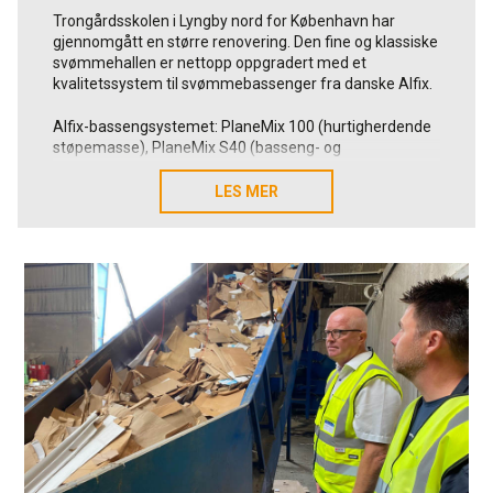
Trongårdsskolen i Lyngby nord for København har
gjennomgått en større renovering. Den fine og klassiske
svømmehallen er nettopp oppgradert med et
kvalitetssystem til svømmebassenger fra danske Alfix.
Alfix-bassengsystemet: PlaneMix 100 (hurtigherdende
støpemasse), PlaneMix S40 (basseng- og
betongjustering), Epoxy Grunder, Epoxy Membran, 2K
tetningsmasse,
LES MER
LES MER
ProFix flislim + Flexbinder, C2 Epoxy-fuge og
IndustryFuge – CeraFill 18 (kraftig fugemasse).
Les mer om bassengsystemet vårt
her!