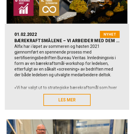
01.02.2022
NYHET
BÆREKRAFTSMÅLENE – VI ARBEIDER MED DEM I HVERDAGEN
Alfix har i løpet av sommeren og høsten 2021
gjennomført en spennende prosess med
sertifiseringsbedriften Bureau Veritas. Innledningsvis i
form av en bærekraftsmål-workshop for ledelsen,
etterfulgt av en såkalt «screening» av bedriften med
der både ledelsen og utvalgte medarbeidere deltok.
«Vi har valgt ut to strategiske bærekraftsmål som hver
passer spesielt godt til vår kjernevirksomhet og der vi
kan utgjøre en forskjell. Det er snakk om bærekraftsmål
LES MER
LES MER
nr. 8 «Anstendig arbeid og økonomisk vekst» og
bærekraftsmål nr. 12 «Ansvarlig forbruk og produksjon»
forteller Anders Bertelsen Toft, direktør (CCO) i Alfix.
Seks underliggende delmål er direkte knyttet til Alfix'
pågående vekststrategi. Disse delmålene berører alt fra