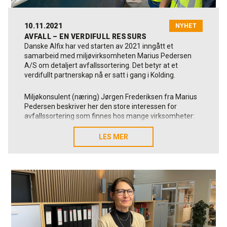
10.11.2021
NYHET
AVFALL – EN VERDIFULL RESSURS
Danske Alfix har ved starten av 2021 inngått et
samarbeid med miljøvirksomheten Marius Pedersen
A/S om detaljert avfallssortering. Det betyr at et
verdifullt partnerskap nå er satt i gang i Kolding.
Miljøkonsulent (næring) Jørgen Frederiksen fra Marius
Pedersen beskriver her den store interessen for
avfallssortering som finnes hos mange virksomheter:
“Det har vært en tydelig økt interesse, særlig de to siste
LES MER
LES MER
årene. Det starter ofte med at virksomhetene kan se et
potensial for økonomiske innsparinger i forbindelse
med sortering av avfallet sitt. I tillegg kommer også
ønsket om å gjøre noe bra for samfunnet og verden,
noe som heldigvis også får mer oppmerksomhet nå.
Det er virksomheter i alle størrelser og fra en rekke ulike
bransjer som nå aktivt deltar i avfallssorteringen.”
Om det nye og tette samarbeidet med Alfix har han