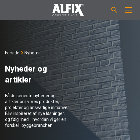
PRODUKTER
Støpemasse ”Mix”
VEILEDNINGER
Forside
Nyheter
Sparkelmasse "Mix"
FORBRUKSKALKULATOR
Nyheder og
artikler
Våtromsmembraner
OM ALFIX
Få de seneste nyheder og
Flislim "Fix"
Om Alfix
NYHETER
artikler om vores produkter,
projekter og ansvarlige initiativer.
Bliv inspireret af nye løsninger,
Binder / Primer
Bærekraftighet
KONTAKT
og følg med i, hvordan vi gør en
forskel i byggebranchen.
Fugemasse
Referenser
Ansatte
NO