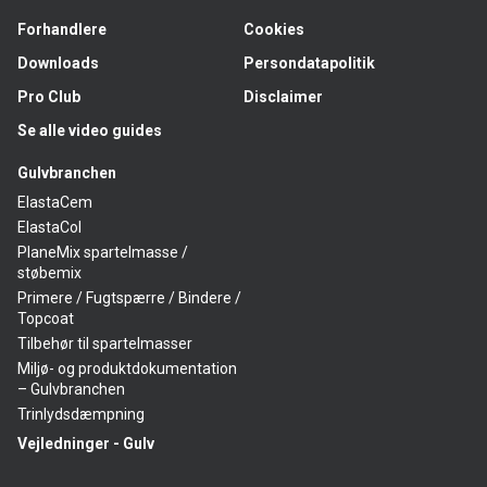
Forhandlere
Cookies
Downloads
Persondatapolitik
Pro Club
Disclaimer
Se alle video guides
Gulvbranchen
ElastaCem
ElastaCol
PlaneMix spartelmasse /
støbemix
Primere / Fugtspærre / Bindere /
Topcoat
Tilbehør til spartelmasser
Miljø- og produktdokumentation
– Gulvbranchen
Trinlydsdæmpning
Vejledninger - Gulv