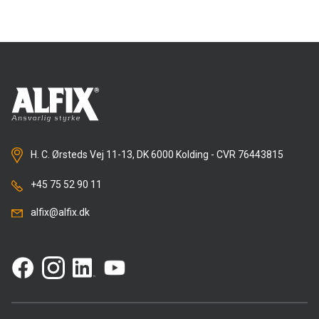
Rense- og plejemidler
Referencer
SE
Facadepuds og maling
Downloads
EN
Trinlydsdæmpning
Kontakt
Downloads
Pro Club
H. C. Ørsteds Vej 11-13, DK 6000 Kolding - CVR 76443815
+45 75 52 90 11
alfix@alfix.dk