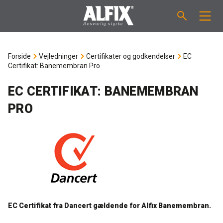
PRODUKTER
Forside
Vejledninger
Certifikater og godkendelser
EC
Certifikat: Banemembran Pro
Støbemasse ”Mix”
VEJLEDNINGER
EC CERTIFIKAT: BANEMEMBRAN
Spartelmasse ”Mix”
FORBRUGSBEREGNER
PRO
Vådrumsmembraner
OM ALFIX
Fliseklæber "Fix"
Om Alfix
NYHEDER & ARTIKLER
Primere / Bindere
Ansvarlighed
DK
EC Certifikat fra Dancert gældende for Alfix Banemembran.
Fugemasse
Forhandlere
NO