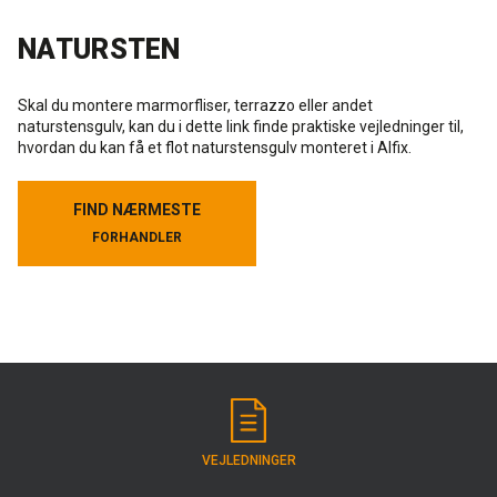
Rense- og plejemidler
NATURSTEN
Referencer
SE
Facadepuds og maling
Skal du montere marmorfliser, terrazzo eller andet
Downloads
EN
naturstensgulv, kan du i dette link finde praktiske vejledninger til,
hvordan du kan få et flot naturstensgulv monteret i Alfix.
Trinlydsdæmpning
Kontakt
FIND NÆRMESTE
FIND NÆRMESTE
Downloads
Pro Club
FORHANDLER
FORHANDLER
VEJLEDNINGER