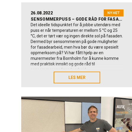
26.08.2022
NYHET
SENSOMMERPUSS – GODE RÅD FOR FASADEARBEID
Det ideelle tidspunktet for å jobbe utendørs med
puss er når temperaturen er mellom 5 °C og 25
°C, det er tørt vær og ingen direkte sol på fasaden.
Dermed byr sensommeren på gode muligheter
for fasadearbeid, men hva bør du være spesielt
oppmerksom på? Vi har fått hjelp av en
murermester fra Bornholm for å kunne komme
med praktisk innsikt og gode råd til
sensommerens fasadearbeid.
<BR>
LES MER
LES MER
Fasadefornyelse på Bornholm
I Nexø på Bornholm har PL Entreprise nettopp
reparert den utslitte fasaden til et boligkompleks
på et 400 m2 (det gule på bildet). Arbeidet startet
i fjor sommer og ble avsluttet rundt påske i år: «Vi
har jobbet på en eldre eiendom der fasaden
trengte en kjærlig hånd. Det var både sprekker og
en del løs puss. Vi utførte kun arbeidet når