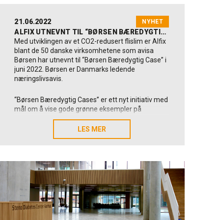
21.06.2022
NYHET
ALFIX UTNEVNT TIL “BØRSEN BÆREDYGTIG CASE 2022”
Med utviklingen av et CO2-redusert flislim er Alfix
blant de 50 danske virksomhetene som avisa
Børsen har utnevnt til “Børsen Bæredygtig Case” i
juni 2022. Børsen er Danmarks ledende
næringslivsavis.
“Børsen Bæredygtig Cases” er ett nyt initiativ med
mål om å vise gode grønne eksempler på
konkrete og skalerbare prosjekter det jobbes med
i danske virksomheter. Det skal inspirere alle og
LES MER
LES MER
samtidig hylle de 50 utvalgte prosjektene. Børsen
er Danmarks ledende næringslivsavis.
Flislim bidrar til å motvirke klimaendringer
I kategorien “Motvirkning av klimaendringer” er
Alfix valgt ut for å utvikle et nytt flislim –
Alfix
ProFix Plus
– som reduserer klimaavtrykket med
27 % sammenlignet med det vanlige flislimet Alfix
ProFix. Perspektivet – og forventningen – er at