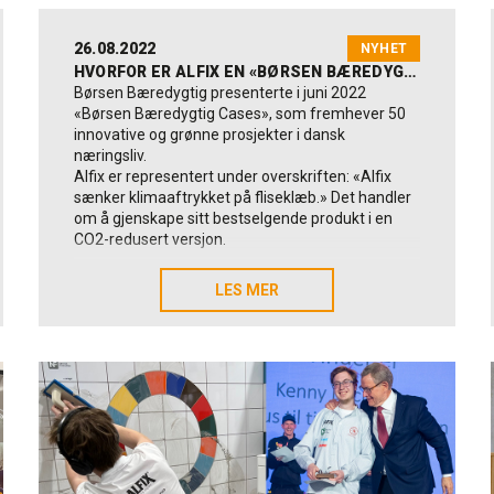
26.08.2022
NYHET
HVORFOR ER ALFIX EN «BØRSEN BÆREDYGTIG CASE»?
Børsen Bæredygtig presenterte i juni 2022
«Børsen Bæredygtig Cases», som fremhever 50
innovative og grønne prosjekter i dansk
næringsliv.
Alfix er representert under overskriften: «Alfix
sænker klimaaftrykket på fliseklæb.» Det handler
om å gjenskape sitt bestselgende produkt i en
CO2-redusert versjon.
Det er snakk om flislimet Alfix ProFix Plus som er
LES MER
LES MER
lansert i en plussversjon med et redusert CO2-
avtrykk på 27 prosent sammenlignet med vanlig
Alfix ProFix.
Råvarer sett med grønne briller
Framstillingen av råmaterialer samt all transport
av disse utgjør over 98 % av den samlede CO2-
påvirkningen fra byggekjemiske produkter. Dette
gjelder både generelt og for Alfix. Derfor er det