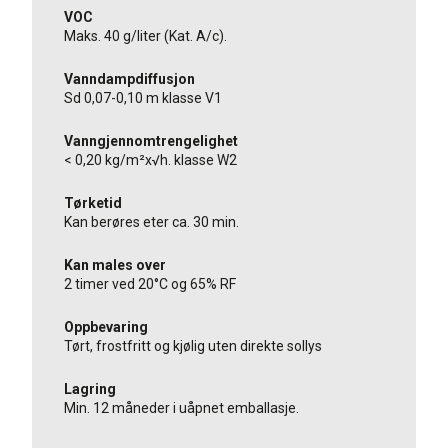
VOC
Maks. 40 g/liter (Kat. A/c).
Vanndampdiffusjon
Sd 0,07-0,10 m klasse V1
Vanngjennomtrengelighet
< 0,20 kg/m²x√h. klasse W2
Tørketid
Kan berøres eter ca. 30 min.
Kan males over
2 timer ved 20°C og 65% RF
Oppbevaring
Tørt, frostfritt og kjølig uten direkte sollys
Lagring
Min. 12 måneder i uåpnet emballasje.