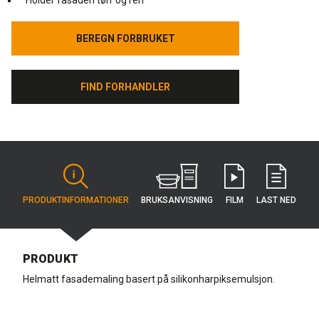
Holder fasaden tørr og ren
BEREGN FORBRUKET
BEREGN FORBRUKET
FIND FORHANDLER
FIND FORHANDLER
BRUKS­ANVISNING
PRODUKT­INFORMATIONER
FILM
LAST NED
PRODUKT
Helmatt fasademaling basert på silikonharpiksemulsjon.