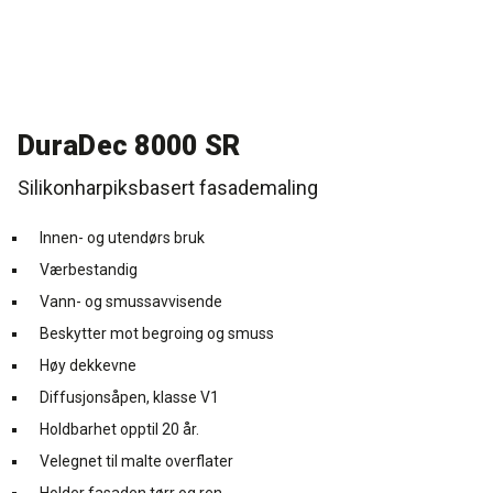
Rense- pleiemidler
Kurs for proff'en
Tekniske spørgsmål
DK
Puss og fasademaling
Historien Bag
Forhandlere
SE
DuraDec 8000 SR
Trinnlydsmembran
Last ned
EN
Silikonharpiksbasert fasademaling
Spesialprodukter
Innen- og utendørs bruk
Værbestandig
Last ned
Vann- og smussavvisende
Beskytter mot begroing og smuss
Høy dekkevne
Diffusjonsåpen, klasse V1
Holdbarhet opptil 20 år.
Velegnet til malte overflater