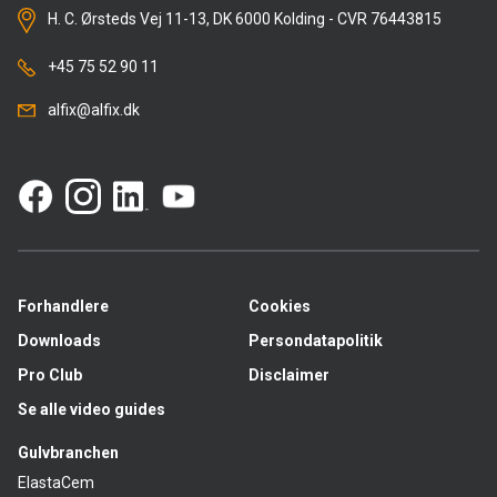
H. C. Ørsteds Vej 11-13, DK 6000 Kolding - CVR 76443815
+45 75 52 90 11
alfix@alfix.dk
Forhandlere
Cookies
Downloads
Persondatapolitik
Pro Club
Disclaimer
Se alle video guides
Gulvbranchen
ElastaCem