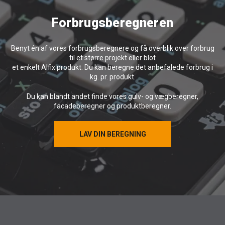
Forbrugsberegneren
Benyt én af vores forbrugsberegnere og få overblik over forbrug
til et større projekt eller blot
et enkelt Alfix produkt. Du kan beregne det anbefalede forbrug i
kg. pr. produkt.
Du kan blandt andet finde vores gulv- og vægberegner,
facadeberegner og produktberegner.
LAV DIN BEREGNING
LAV DIN BEREGNING