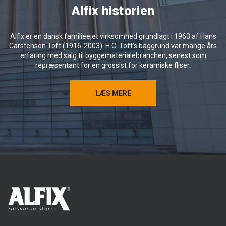
Alfix historien
oplevelser og fornyet energi til jer.
Rigtig god sommer fra alle os i Alfix.
Alfix er en dansk familieejet virksomhed grundlagt i 1963 af Hans
Carstensen Toft (1916-2003). H.C. Toft’s baggrund var mange års
erfaring med salg til byggematerialebranchen, senest som
repræsentant for en grossist for keramiske fliser.
LÆS MERE
LÆS MERE