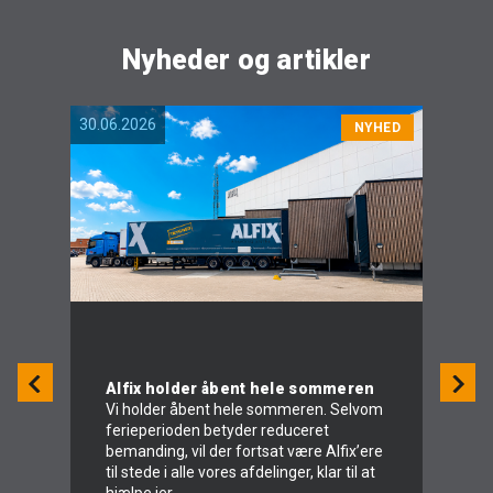
Nyheder og artikler
30.06.2026
04.06.
NYHED
Alfix holder åbent hele sommeren
Al
Vi holder åbent hele sommeren. Selvom
ferieperioden betyder reduceret
I 
bemanding, vil der fortsat være Alfix’ere
hol
til stede i alle vores afdelinger, klar til at