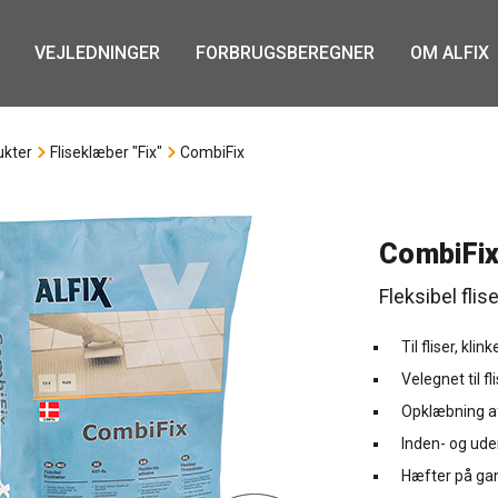
VEJLEDNINGER
FORBRUGSBEREGNER
OM ALFIX
ukter
Fliseklæber "Fix"
CombiFix
CombiFi
Fleksibel fli
Til fliser, kl
Velegnet til f
Opklæbning af
Inden- og ud
Hæfter på gaml