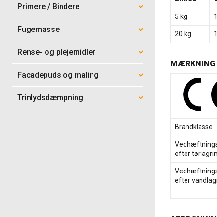
Primere / Bindere
5 kg
Fugemasse
20 kg
Rense- og plejemidler
MÆRKNING
Facadepuds og maling
Trinlydsdæmpning
Brandklasse
Vedhæftnings
efter tørlagri
Vedhæftnings
efter vandlag