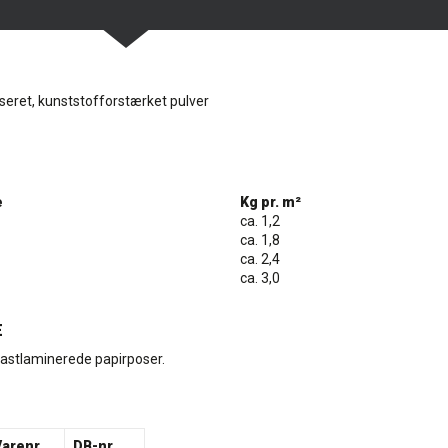
eret, kunststofforstærket pulver
e
Kg pr. m²
ca. 1,2
ca. 1,8
ca. 2,4
ca. 3,0
E
lastlaminerede papirposer.
Varenr.
DB-nr.