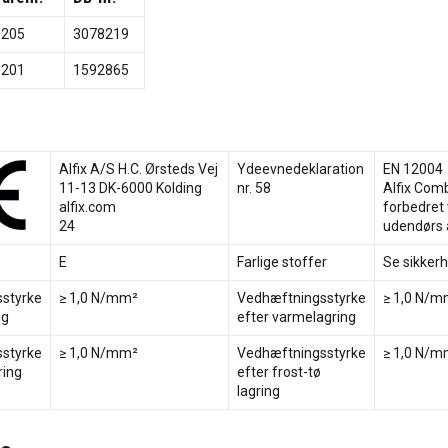
1205
3078219
1201
1592865
Alfix A/S H.C. Ørsteds Vej
Ydeevnedeklaration
EN 12004
11-13 DK-6000 Kolding
nr. 58
Alfix Com
alfix.com
forbedret
24
udendørs 
E
Farlige stoffer
Se sikker
styrke
≥ 1,0 N/mm²
Vedhæftningsstyrke
≥ 1,0 N/m
ng
efter varmelagring
styrke
≥ 1,0 N/mm²
Vedhæftningsstyrke
≥ 1,0 N/m
ring
efter frost-tø
lagring