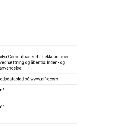
biFix Cementbaseret fliseklæber med
 vedhæftning og åbentid. Inden- og
anvendelse.
hedsdatablad på www.alfix.com
m²
m²