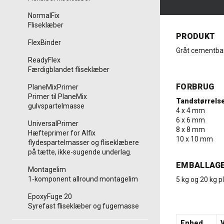
NormalFix
Fliseklæber
PRODUKT
FlexBinder
Gråt cementbas
ReadyFlex
Færdigblandet fliseklæber
FORBRUG
PlaneMixPrimer
Primer til PlaneMix
Tandstørrels
gulvspartelmasse
4 x 4 mm
6 x 6 mm
UniversalPrimer
8 x 8 mm
Hæfteprimer for Alfix
10 x 10 mm
flydespartelmasser og fliseklæbere
på tætte, ikke-sugende underlag.
EMBALLAG
Montagelim
1-komponent allround montagelim
5 kg og 20 kg p
EpoxyFuge 20
Syrefast fliseklæber og fugemasse
Enhed