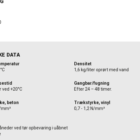
NG
0
KE DATA
emperatur
Densitet
0°C
1,6 kg/liter oprørt med vand
sestid
Gangbar/fugning
er ved +20°C
Efter 24 – 48 timer.
ke, beton
Trækstyrke, vinyl
 N/mm²
0,7 - 1,2 N/mm²
åneder ved tør opbevaring i uåbnet
e