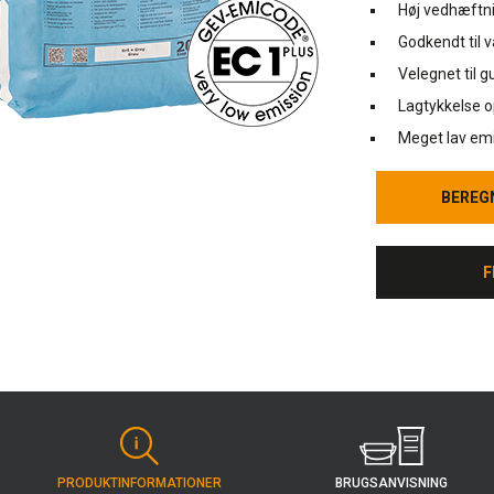
Høj vedhæftni
Godkendt til 
Velegnet til 
Lagtykkelse o
Meget lav em
BEREG
BEREG
F
F
BRUGS­ANVISNING
PRODUKT­INFORMATIONER