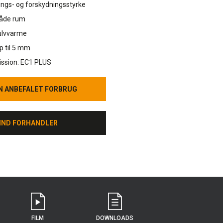
ngs- og forskydningsstyrke
våde rum
gulvvarme
p til 5 mm
ission: EC1 PLUS
N ANBEFALET FORBRUG
N ANBEFALET FORBRUG
IND FORHANDLER
IND FORHANDLER
FILM
DOWNLOADS