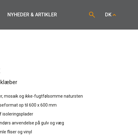
NYHEDER & ARTIKLER
DK
x
seklæber
inker, mosaik og ikke-fugtfølsomme natursten
liseformat op til 600 x 600 mm
 isoleringsplader
endørs anvendelse på gulv og væg
e fliser og vinyl