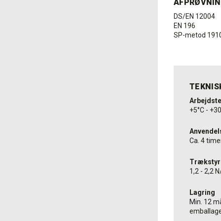
AFPRØVNI
DS/EN 12004
EN 196
SP-metod 191
TEKNIS
Arbejdst
+5°C - +3
Anvendel
Ca. 4 tim
Trækstyr
1,2 - 2,2
Lagring
Min. 12 m
emballag