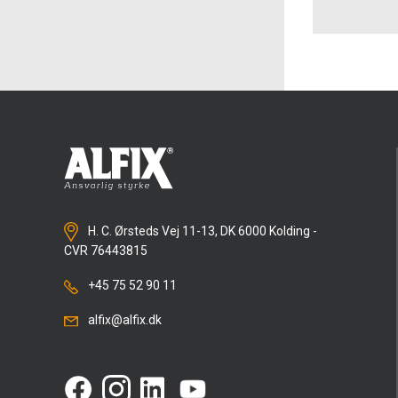
H. C. Ørsteds Vej 11-13, DK 6000 Kolding -
CVR 76443815
+45 75 52 90 11
alfix@alfix.dk