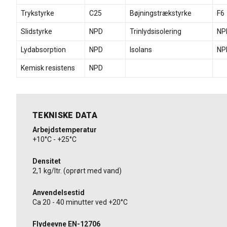
Trykstyrke
C25
Bøjningstrækstyrke
F6
Slidstyrke
NPD
Trinlydsisolering
NP
Lydabsorption
NPD
Isolans
NP
Kemisk resistens
NPD
TEKNISKE DATA
Arbejdstemperatur
+10°C - +25°C
Densitet
2,1 kg/ltr. (oprørt med vand)
Anvendelsestid
Ca 20 - 40 minutter ved +20°C
Flydeevne EN-12706