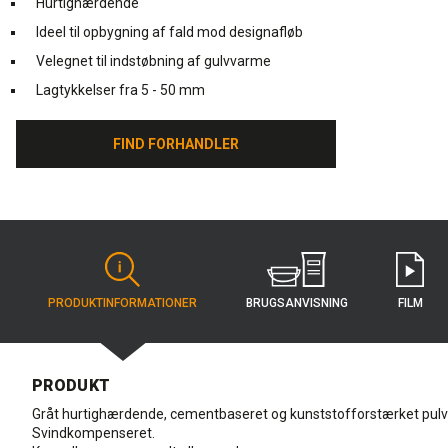
Hurtighærdende
Ideel til opbygning af fald mod designafløb
Velegnet til indstøbning af gulvvarme
Lagtykkelser fra 5 - 50 mm
FIND FORHANDLER
FIND FORHANDLER
BRUGS­ANVISNING
PRODUKT­INFORMATIONER
FILM
PRODUKT
Gråt hurtighærdende, cementbaseret og kunststofforstærket pulv
Svindkompenseret.