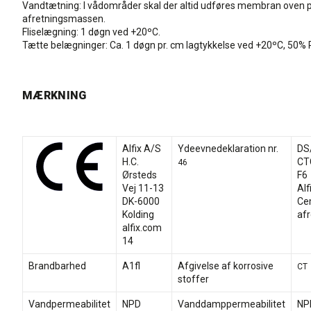
Vandtætning: I vådområder skal der altid udføres membran oven 
afretningsmassen.
Fliselægning: 1 døgn ved +20ºC.
Tætte belægninger: Ca. 1 døgn pr. cm lagtykkelse ved +20ºC, 50% 
MÆRKNING
Alfix A/S
Ydeevnedeklaration nr.
DS
H.C.
CT
46
Ørsteds
F6
Vej 11-13
Alf
DK-6000
Ce
Kolding
af
alfix.com
14
Brandbarhed
A1fl
Afgivelse af korrosive
CT
stoffer
Vandpermeabilitet
NPD
Vanddamppermeabilitet
NP