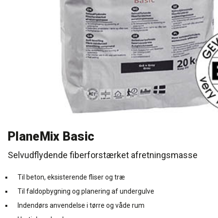
Rense- og plejemidler
Referencer
SE
Facadepuds og maling
Downloads
EN
Trinlydsdæmpning
Kontakt
Downloads
Pro Club
PlaneMix Basic
Selvudflydende fiberforstærket afretningsmasse
Til beton, eksisterende fliser og træ
Til faldopbygning og planering af undergulve
Indendørs anvendelse i tørre og våde rum