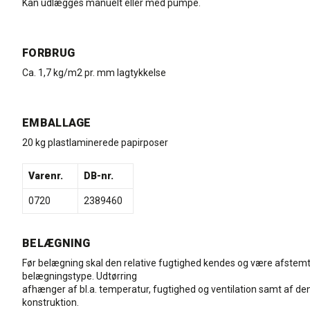
Kan udlægges manuelt eller med pumpe.
FORBRUG
Ca. 1,7 kg/m2 pr. mm lagtykkelse
EMBALLAGE
20 kg plastlaminerede papirposer
Varenr.
DB-nr.
0720
2389460
BELÆGNING
Før belægning skal den relative fugtighed kendes og være afstemt 
belægningstype. Udtørring
afhænger af bl.a. temperatur, fugtighed og ventilation samt af d
konstruktion.