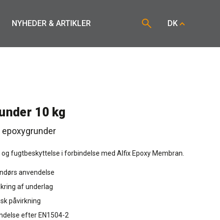
NYHEDER & ARTIKLER
DK
under 10 kg
 epoxygrunder
g og fugtbeskyttelse i forbindelse med Alfix Epoxy Membran.
endørs anvendelse
nkring af underlag
isk påvirkning
endelse efter EN1504-2