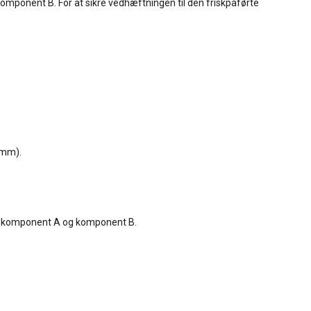
onent B. For at sikre vedhæftningen til den friskpåførte
3 mm).
af komponent A og komponent B.