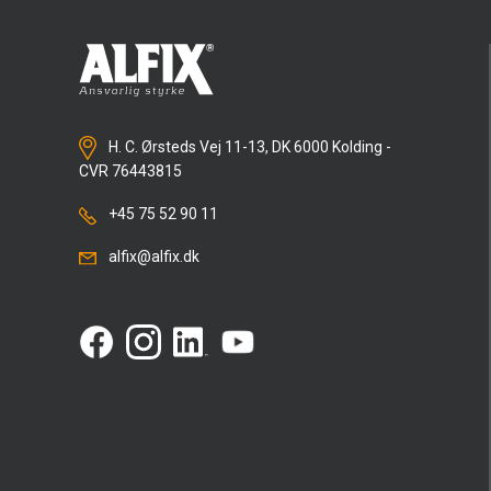
H. C. Ørsteds Vej 11-13, DK 6000 Kolding -
CVR 76443815
+45 75 52 90 11
alfix@alfix.dk