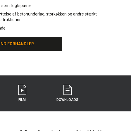
 som fugtspærre
yttelse af betonunderlag, storkøkken og andre stærkt
struktioner
nde
IND FORHANDLER
IND FORHANDLER
FILM
DOWNLOADS