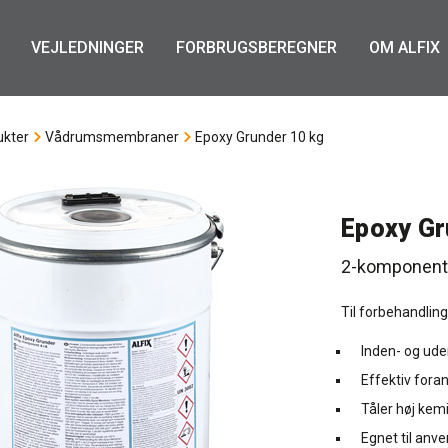
VEJLEDNINGER
FORBRUGSBEREGNER
OM ALFIX
ukter
Vådrumsmembraner
Epoxy Grunder 10 kg
Epoxy Gr
2-komponent
Til forbehandlin
Inden- og ud
Effektiv fora
Tåler høj kem
Egnet til anv