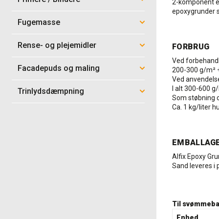
2-komponent ep
epoxygrunder sk
Fugemasse
Rense- og plejemidler
FORBRUG
Ved forbehandl
Facadepuds og maling
200-300 g/m² + 
Ved anvendels
I alt 300-600 g
Trinlydsdæmpning
Som støbning 
Ca. 1 kg/liter 
EMBALLAG
Alfix Epoxy Gr
Sand leveres i 
Til svømmeb
Enhed