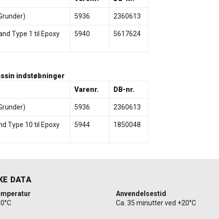
Grunder)
5936
2360613
and Type 1 til Epoxy
5940
5617624
ssin indstøbninger
Varenr.
DB-nr.
Grunder)
5936
2360613
nd Type 10 til Epoxy
5944
1850048
KE DATA
emperatur
Anvendelsestid
30°C
Ca. 35 minutter ved +20°C