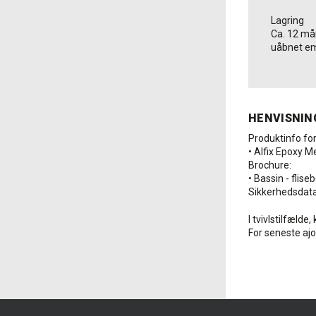
Lagring
Ca. 12 mån
uåbnet e
HENVISNIN
Produktinfo for
• Alfix Epoxy 
Brochure:
• Bassin - fli
Sikkerhedsdat
I tvivlstilfælde
For seneste ajo