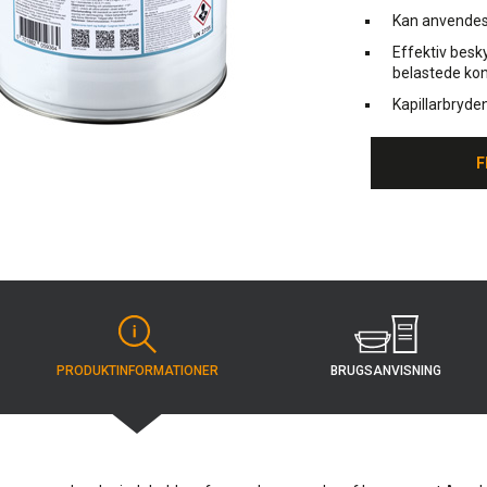
Kan anvendes
Effektiv besk
belastede kon
Kapillarbryde
F
F
BRUGS­ANVISNING
PRODUKT­INFORMATIONER