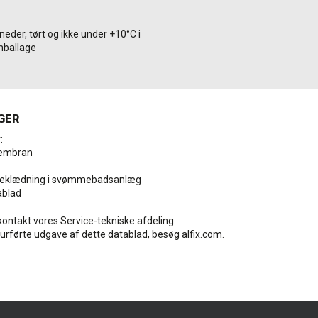
eder, tørt og ikke under +10°C i
mballage
GER
:
Membran
sebeklædning i svømmebadsanlæg
ablad
, kontakt vores Service-tekniske afdeling.
urførte udgave af dette datablad, besøg alfix.com.