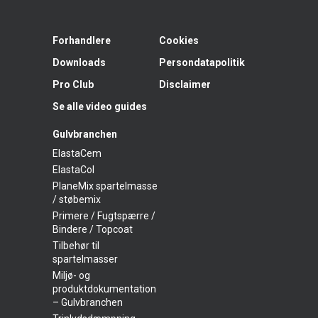
Forhandlere
Cookies
Downloads
Persondatapolitik
Pro Club
Disclaimer
Se alle video guides
Gulvbranchen
ElastaCem
ElastaCol
PlaneMix spartelmasse
/ støbemix
Primere / Fugtspærre /
Bindere / Topcoat
Tilbehør til
spartelmasser
Miljø- og
produktdokumentation
– Gulvbranchen