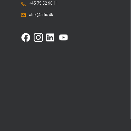
+45 75 52 90 11
alfix@alfix.dk