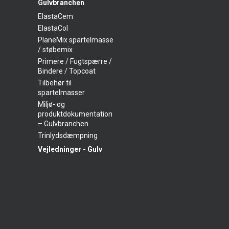
Gulvbranchen
ElastaCem
ElastaCol
PlaneMix spartelmasse
/ støbemix
Primere / Fugtspærre /
Bindere / Topcoat
Tilbehør til
spartelmasser
Miljø- og
produktdokumentation
– Gulvbranchen
Trinlydsdæmpning
Vejledninger - Gulv