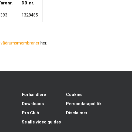
Varenr.
DB-nr.
5393
1328485
e
vådrumsmembraner
her.
Forhandlere
Cookies
Downloads
Persondatapolitik
Pro Club
Disclaimer
Se alle video guides