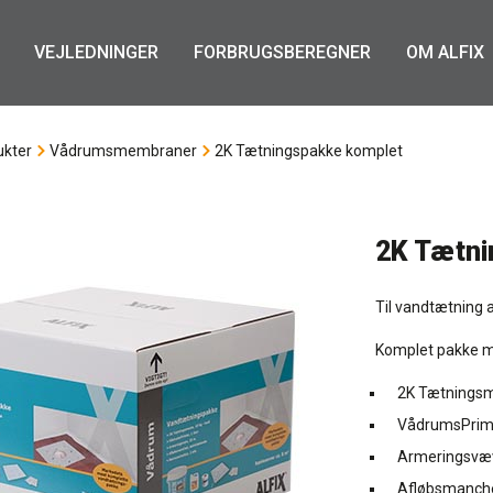
VEJLEDNINGER
FORBRUGSBEREGNER
OM ALFIX
ukter
Vådrumsmembraner
2K Tætningspakke komplet
2K Tætni
Til vandtætning a
Komplet pakke 
2K Tætningsma
VådrumsPrimer
Armeringsvæv
Afløbsmanche