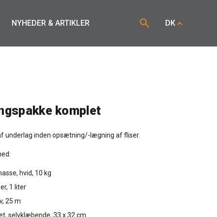
NYHEDER & ARTIKLER
DK
ngspakke komplet
f underlag inden opsætning/-lægning af fliser.
med:
sse, hvid, 10 kg
, 1 liter
, 25 m
t, selvklæbende, 33 x 32 cm