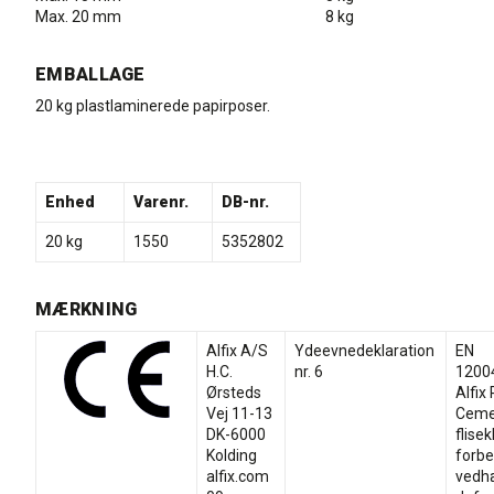
Max. 20 mm
8 kg
EMBALLAGE
20 kg plastlaminerede papirposer.
Enhed
Varenr.
DB-nr.
20 kg
1550
5352802
MÆRKNING
Alfix A/S
Ydeevnedeklaration
EN
H.C.
nr. 6
1200
Ørsteds
Alfix 
Vej 11-13
Ceme
DK-6000
flise
Kolding
forbe
alfix.com
vedhæ