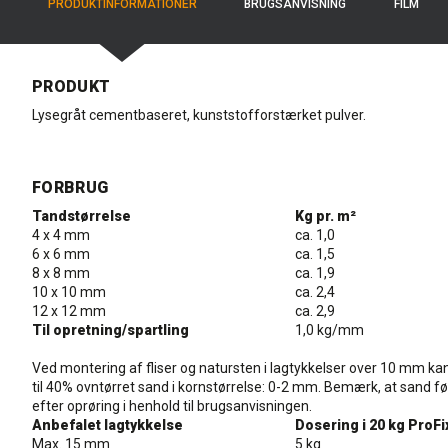
BRUGS­ANVISNING
PRODUKT­INFORMATIONER
FILM
PRODUKT
Lysegråt cementbaseret, kunststofforstærket pulver.
FORBRUG
Tandstørrelse
Kg pr. m²
4 x 4 mm
ca. 1,0
6 x 6 mm
ca. 1,5
8 x 8 mm
ca. 1,9
10 x 10 mm
ca. 2,4
12 x 12 mm
ca. 2,9
Til opretning/spartling
1,0 kg/mm
Ved montering af fliser og natursten i lagtykkelser over 10 mm kan
til 40% ovntørret sand i kornstørrelse: 0-2 mm. Bemærk, at sand før
efter oprøring i henhold til brugsanvisningen.
Anbefalet lagtykkelse
Dosering i 20 kg ProFi
Max. 15 mm
5 kg