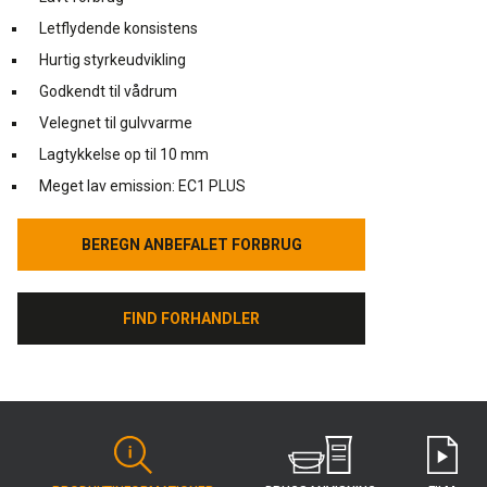
Letflydende konsistens
Hurtig styrkeudvikling
Godkendt til vådrum
Velegnet til gulvvarme
Lagtykkelse op til 10 mm
Meget lav emission: EC1 PLUS
BEREGN ANBEFALET FORBRUG
BEREGN ANBEFALET FORBRUG
FIND FORHANDLER
FIND FORHANDLER