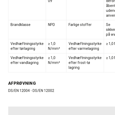
09
defo
åbent
uden
anven
Brandklasse
NPD
Farlige stoffer
Se
sikke
på ww
Vedhæftningsstyrke
≥ 1,0
Vedhæftningsstyrke
≥ 1,
efter tørlagring
N/mm²
efter varmelagring
Vedhæftningsstyrke
≥ 1,0
Vedhæftningsstyrke
≥ 1,
efter vandlagring
N/mm²
efter frost-tø
lagring
AFPRØVNING
DS/EN 12004 - DS/EN 12002