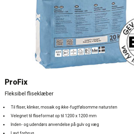
Rense- og plejemidler
Referencer
SE
Facadepuds og maling
Downloads
EN
Trinlydsdæmpning
Kontakt
Downloads
Pro Club
ProFix
Fleksibel fliseklæber
Til fliser, klinker, mosaik og ikke-fugtfølsomme natursten
Velegnet til fliseformat op til 1200 x 1200 mm
Inden- og udendørs anvendelse på gulv og væg
Lavt forbrug