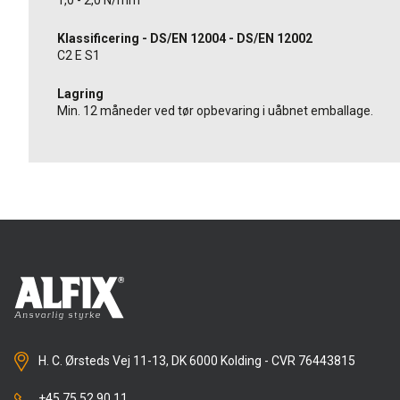
1,0 - 2,0 N/mm²
Klassificering - DS/EN 12004 - DS/EN 12002
C2 E S1
Lagring
Min. 12 måneder ved tør opbevaring i uåbnet emballage.
H. C. Ørsteds Vej 11-13, DK 6000 Kolding - CVR 76443815
+45 75 52 90 11