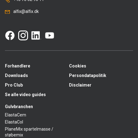
alfix@alfix.dk
Forhandlere
Cookies
Downloads
Persondatapolitik
Pro Club
Disclaimer
Se alle video guides
Gulvbranchen
ElastaCem
ElastaCol
PlaneMix spartelmasse /
støbemix