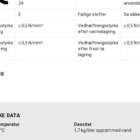
24
anvende
E
Farlige stoffer
Se sikk
styrke
≥ 0,5 N/mm²
Vedhæftningsstyrke
≥ 0,5 N
ng
efter varmelagring
styrke
≥ 0,5 N/mm²
Vedhæftningsstyrke
≥ 0,5 N
ring
efter frost-tø
lagring
NG
KE DATA
emperatur
Densitet
0°C
1,7 kg/liter opprørt med vand