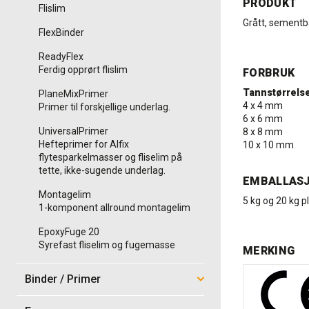
PRODUKT
Flislim
Grått, sementba
FlexBinder
ReadyFlex
Ferdig opprørt flislim
FORBRUK
Tannstørrels
PlaneMixPrimer
4 x 4 mm
Primer til forskjellige underlag.
6 x 6 mm
UniversalPrimer
8 x 8 mm
Hefteprimer for Alfix
10 x 10 mm
flytesparkelmasser og fliselim på
tette, ikke-sugende underlag.
EMBALLAS
Montagelim
5 kg og 20 kg p
1-komponent allround montagelim
EpoxyFuge 20
Syrefast fliselim og fugemasse
MERKING
Binder / Primer