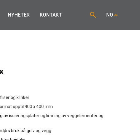
NYHETER
KONTAKT
NO
x
fliser og klinker
sformat opptil 400 x 400 mm
ng av isoleringsplater og limning av veggelementer og
ndørs bruk på gulv og vegg
t bearbeidelig