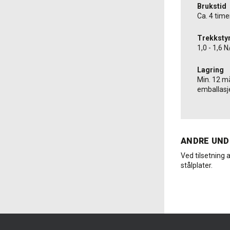
Brukstid
Ca. 4 tim
Trekksty
1,0 - 1,6
Lagring
Min. 12 må
emballasj
ANDRE UND
Ved tilsetning a
stålplater.