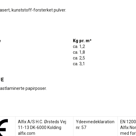
sert, kunststoff-forsterket pulver.
e
Kg pr. m²
ca. 1,2
ca. 1,8
ca. 2,5
ca. 3,1
JE
lastlaminerte papirposer.
Alfix A/S H.C. Ørsteds Vej
Ydeevnedeklaration
EN 120
11-13 DK-6000 Kolding
nr. 57
Alfix N
alfix.com
med for