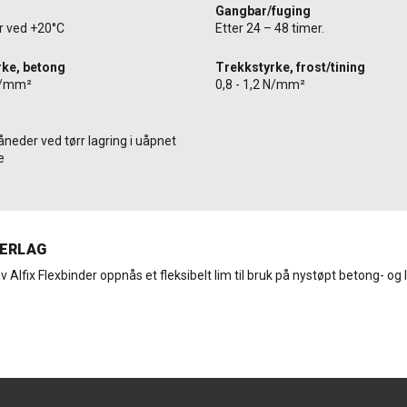
Gangbar/fuging
er ved +20°C
Etter 24 – 48 timer.
rke, betong
Trekkstyrke, frost/tining
 N/mm²
0,8 - 1,2 N/mm²
neder ved tørr lagring i uåpnet
e
ERLAG
v Alfix Flexbinder oppnås et fleksibelt lim til bruk på nystøpt betong- og l