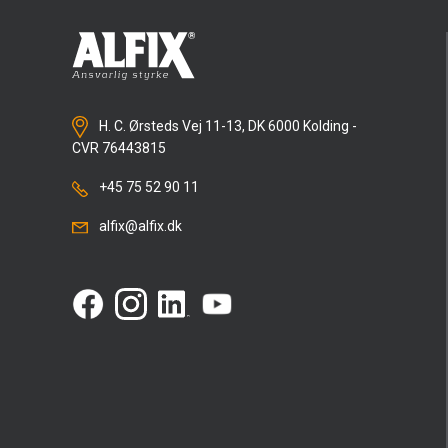
H. C. Ørsteds Vej 11-13, DK 6000 Kolding -
CVR 76443815
+45 75 52 90 11
alfix@alfix.dk