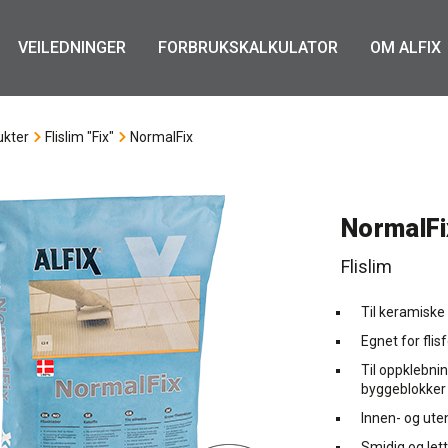
VEILEDNINGER
FORBRUKSKALKULATOR
OM ALFIX
ukter
Flislim "Fix"
NormalFix
NormalFi
Flislim
Til keramiske 
Egnet for fli
Til oppklebni
byggeblokker
Innen- og ute
Smidig og let