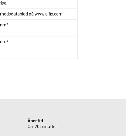
lse.
erhedsdatablad på www.alfix.com
/mm²
/mm²
Åbentid
Ca. 20 minutter