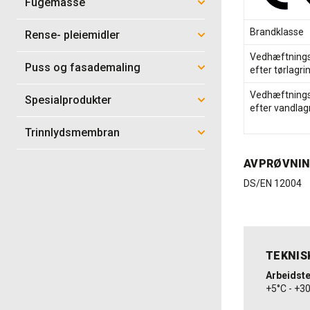
Fugemasse
Brandklasse
Rense- pleiemidler
Vedhæftnings
Puss og fasademaling
efter tørlagri
Vedhæftnings
Spesialprodukter
efter vandlag
Trinnlydsmembran
AVPRØVNI
DS/EN 12004
TEKNIS
Arbeidst
+5°C - +3