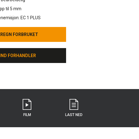
pp til 5 mm
enemisjon: EC 1 PLUS
EREGN FORBRUKET
EREGN FORBRUKET
IND FORHANDLER
IND FORHANDLER
FILM
LAST NED