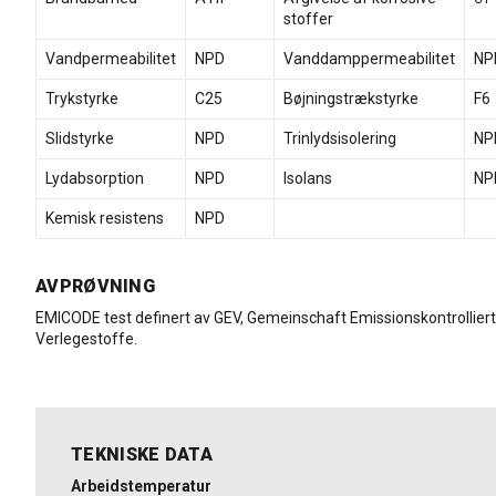
stoffer
Vandpermeabilitet
NPD
Vanddamppermeabilitet
NP
Trykstyrke
C25
Bøjningstrækstyrke
F6
Slidstyrke
NPD
Trinlydsisolering
NP
Lydabsorption
NPD
Isolans
NP
Kemisk resistens
NPD
AVPRØVNING
EMICODE test definert av GEV, Gemeinschaft Emissionskontrollier
Verlegestoffe.
TEKNISKE DATA
Arbeidstemperatur