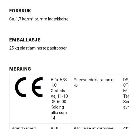
FORBRUK
Ca. 1,7 kg/m² pr. mm lagtykkelse.
EMBALLASJE
25 kg plastlaminerte papirposer.
MERKING
Alfix A/S
Ydeevnedeklaration nr.
DS
H.C.
CT
45
Ørsteds
F6
Vej 11-13
Te
DK-6000
Se
Kolding
av
alfix.com
14
Brandbarhed
A1fl
Afgivelse af korrosive
CT