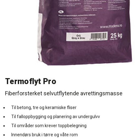
Rense- pleiemidler
Kurs for proff'en
Tekniske spørgsmål
DK
Puss og fasademaling
Historien Bag
Forhandlere
SE
Trinnlydsmembran
Last ned
EN
Spesialprodukter
Termoflyt Pro
Last ned
Fiberforsterket selvutflytende avrettingsmasse
Til betong, tre og keramiske fliser
Til falloppbygging og planering av undergulvv
Til områder som krever toppbelegning
Innendørs bruk i tørre og våte rom