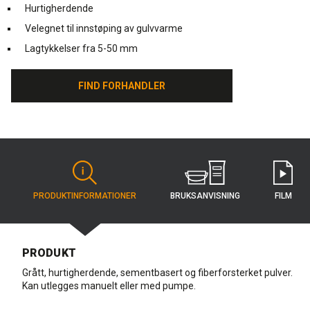
Hurtigherdende
Velegnet til innstøping av gulvvarme
Lagtykkelser fra 5-50 mm
FIND FORHANDLER
FIND FORHANDLER
BRUKS­ANVISNING
PRODUKT­INFORMATIONER
FILM
PRODUKT
Grått, hurtigherdende, sementbasert og fiberforsterket pulver.
Kan utlegges manuelt eller med pumpe.