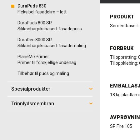
DuraPuds 830
Fleksibel fasadelim – lett
PRODUKT
DuraPuds 800 SR
Sementbasert ku
Silikonharpiksbasert fasadepuss
DuraDec 8000 SR
Silikonharpiksbasert fasademaling
FORBRUK
PlaneMixPrimer
Til oppretting:
Primer til forskjellige underlag.
Til oppklebing:
Tilbehør til puds og maling
EMBALLAS
Spesialprodukter
18 kg plastlami
Trinnlydsmembran
AVPRØVNI
SP Fire 105