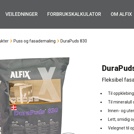
VEILEDNINGER
FORBRUKSKALKULATOR
OM ALFIX
ukter
Puss og fasademaling
DuraPuds 830
DuraPud
Fleksibel fas
Til oppklebin
Til mineralull
Innen- og ute
Lett, smidig 
Velegnet til 