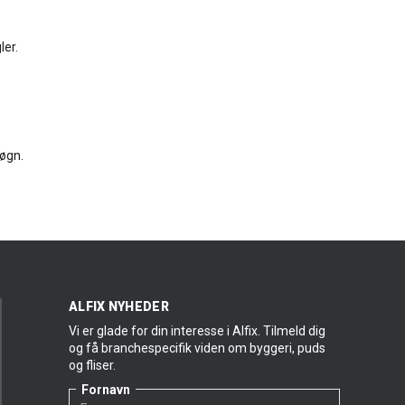
ler.
døgn.
ALFIX NYHEDER
Vi er glade for din interesse i Alfix. Tilmeld dig
og få branchespecifik viden om byggeri, puds
og fliser.
Fornavn