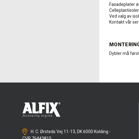
Fasadeplater av
Celleplastisole
Ved valg av is
Kontakt vår ser
MONTERING
Dybler må først
H. C. Ørsteds Vej 11-13, DK 6000 Kolding -
CVR 76443815