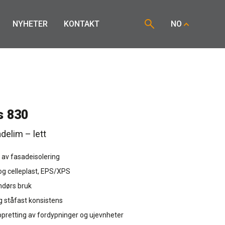
NYHETER
KONTAKT
NO
s 830
adelim – lett
g av fasadeisolering
 og celleplast, EPS/XPS
ndørs bruk
og ståfast konsistens
oppretting av fordypninger og ujevnheter