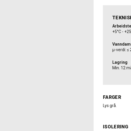
TEKNIS
Arbeidst
+5°C - +2
Vanndamp
µ-verdi: ≤
Lagring
Min. 12 m
FARGER
Lys grå.
ISOLERING