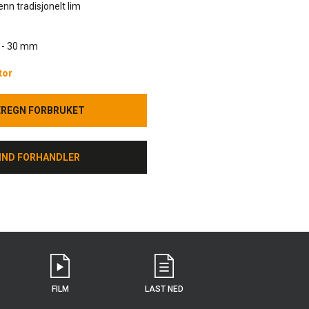
nn tradisjonelt lim
3 - 30 mm
tor
EREGN FORBRUKET
EREGN FORBRUKET
IND FORHANDLER
IND FORHANDLER
FILM
LAST NED