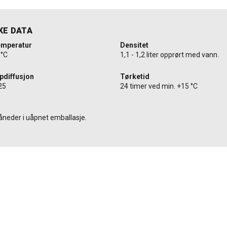
KE DATA
emperatur
Densitet
5°C
1,1 - 1,2 liter opprørt med vann.
diffusjon
Tørketid
 25
24 timer ved min. +15 °C
åneder i uåpnet emballasje.