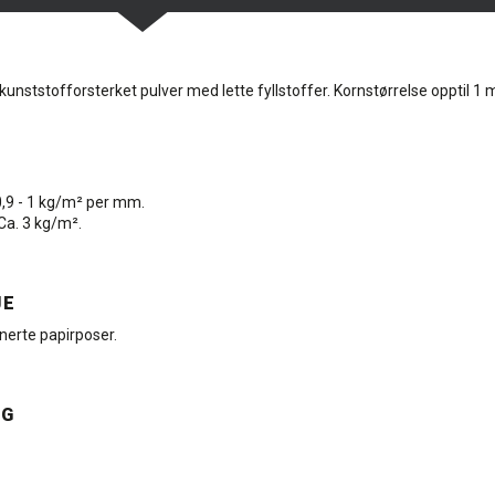
nststofforsterket pulver med lette fyllstoffer. Kornstørrelse opptil 1
 0,9 - 1 kg/m² per mm.
 Ca. 3 kg/m².
JE
nerte papirposer.
NG