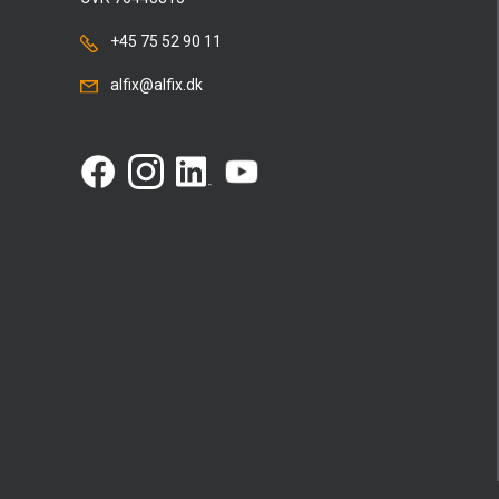
+45 75 52 90 11
alfix@alfix.dk