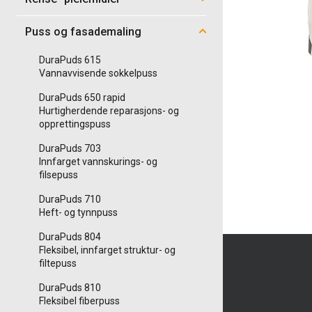
Puss og fasademaling
DuraPuds 615
Vannavvisende sokkelpuss
DuraPuds 650 rapid
Hurtigherdende reparasjons- og
opprettingspuss
DuraPuds 703
Innfarget vannskurings- og
filsepuss
DuraPuds 710
Heft- og tynnpuss
DuraPuds 804
Fleksibel, innfarget struktur- og
filtepuss
DuraPuds 810
Fleksibel fiberpuss