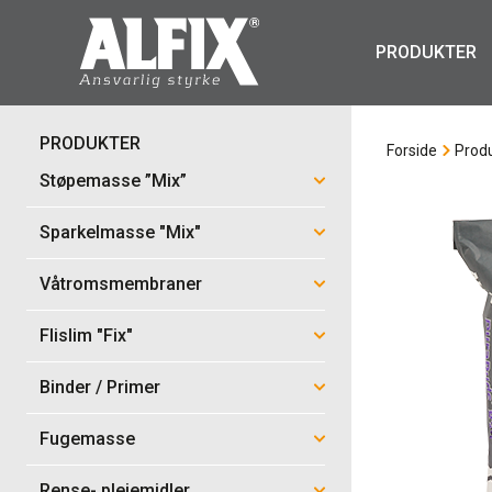
PRODUKTER
PRODUKTER
Forside
Prod
Støpemasse ”Mix”
Sparkelmasse "Mix"
Våtromsmembraner
Flislim "Fix"
Binder / Primer
Fugemasse
Rense- pleiemidler