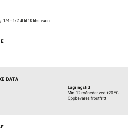
1/4 - 1/2 dl til 10 liter vann.
JE
KE DATA
Lagringstid
Min. 12 måneder ved +20 ºC
Oppbevares frostfritt
SE