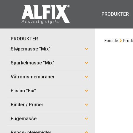
PRODUKTER
PRODUKTER
Forside
Prod
Støpemasse ”Mix”
Sparkelmasse "Mix"
Våtromsmembraner
Flislim "Fix"
Binder / Primer
Fugemasse
Rense- pleiemidler