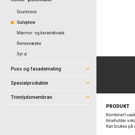
Grunnrens
Gulvpleie
Marmor- og keramikvask
Rensevæske
Syr a'
Puss og fasademaling
Spesialprodukter
Trinnlydsmembran
PRODUKT
Kombinert vask
Inneholder voks
Kan brukes på a