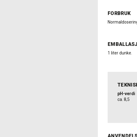
FORBRUK
Normaldosering: 
EMBALLAS
1 liter dunke.
TEKNIS
pH-verdi
ca. 8,5
ANVENDEL