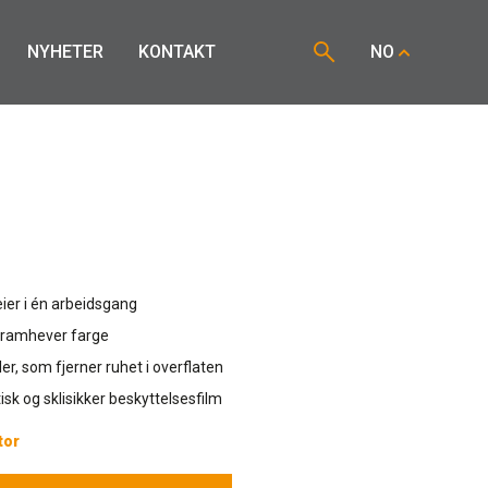
NYHETER
KONTAKT
NO
eier i én arbeidsgang
framhever farge
ler, som fjerner ruhet i overflaten
tisk og sklisikker beskyttelsesfilm
tor