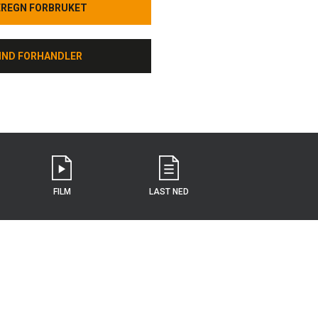
EREGN FORBRUKET
EREGN FORBRUKET
IND FORHANDLER
IND FORHANDLER
FILM
LAST NED