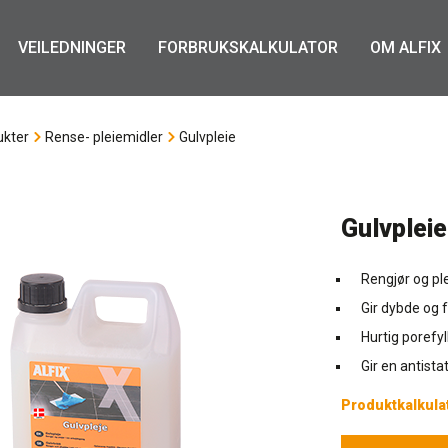
VEILEDNINGER
FORBRUKSKALKULATOR
OM ALFIX
ukter
Rense- pleiemidler
Gulvpleie
Gulvpleie
Rengjør og pl
Gir dybde og 
Hurtig porefyl
Gir en antista
Produktkalkula