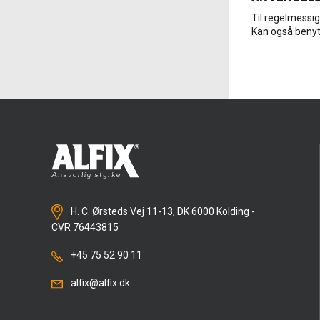
Til regelmessig
Kan også benytt
H. C. Ørsteds Vej 11-13, DK 6000 Kolding -
CVR 76443815
+45 75 52 90 11
alfix@alfix.dk