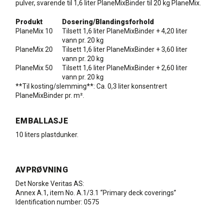
pulver, svarende til 1,6 liter PlaneMixBinder til 20 kg PlaneMix.
Produkt
Dosering/Blandingsforhold
PlaneMix 10
Tilsett 1,6 liter PlaneMixBinder + 4,20 liter
vann pr. 20 kg
PlaneMix 20
Tilsett 1,6 liter PlaneMixBinder + 3,60 liter
vann pr. 20 kg
PlaneMix 50
Tilsett 1,6 liter PlaneMixBinder + 2,60 liter
vann pr. 20 kg
**Til kosting/slemming**: Ca. 0,3 liter konsentrert
PlaneMixBinder pr. m².
EMBALLASJE
10 liters plastdunker.
AVPRØVNING
Det Norske Veritas AS:
Annex A.1, item No. A.1/3.1 “Primary deck coverings”
Identification number: 0575