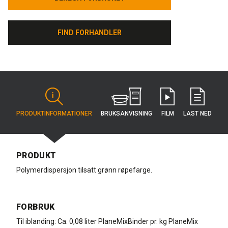
FIND FORHANDLER
FIND FORHANDLER
BRUKS­ANVISNING
PRODUKT­INFORMATIONER
FILM
LAST NED
PRODUKT
Polymerdispersjon tilsatt grønn røpefarge.
FORBRUK
Til iblanding: Ca. 0,08 liter PlaneMixBinder pr. kg PlaneMix