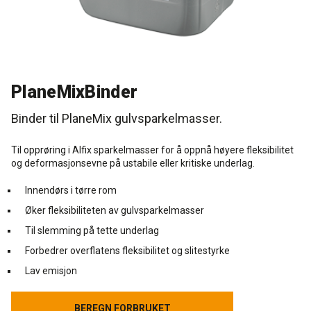
Rense- pleiemidler
Kurs for proff'en
Tekniske spørgsmål
DK
Puss og fasademaling
Historien Bag
Forhandlere
SE
PlaneMixBinder
Trinnlydsmembran
Last ned
EN
Binder til PlaneMix gulvsparkelmasser.
Spesialprodukter
Til opprøring i Alfix sparkelmasser for å oppnå høyere fleksibilitet
og deformasjonsevne på ustabile eller kritiske underlag.
Last ned
Innendørs i tørre rom
Øker fleksibiliteten av gulvsparkelmasser
Til slemming på tette underlag
Forbedrer overflatens fleksibilitet og slitestyrke
Lav emisjon
BEREGN FORBRUKET
BEREGN FORBRUKET