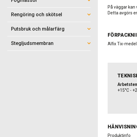
Fogmassor
På väggar kan 
Detta avgörs en
Rengöring och skötsel
Putsbruk och målarfärg
FÖRPACKNI
Stegljudsmembran
Alfix Tix-medel
TEKNIS
Arbetste
+15°C - +
HÄNVISNIN
Produktinfo