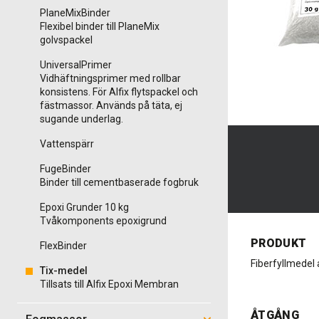
PlaneMixBinder
Flexibel binder till PlaneMix
golvspackel
UniversalPrimer
Vidhäftningsprimer med rollbar
konsistens. För Alfix flytspackel och
fästmassor. Används på täta, ej
sugande underlag.
Vattenspärr
FugeBinder
Binder till cementbaserade fogbruk
Epoxi Grunder 10 kg
Tvåkomponents epoxigrund
PRODUKT
FlexBinder
Fiberfyllmedel a
Tix-medel
Tillsats till Alfix Epoxi Membran
ÅTGÅNG