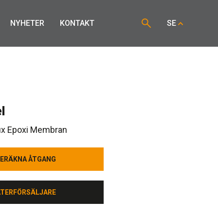
NYHETER
KONTAKT
SE
l
Alfix Epoxi Membran
ERÄKNA ÅTGANG
ERÄKNA ÅTGANG
ÅTERFÖRSÄLJARE
ÅTERFÖRSÄLJARE