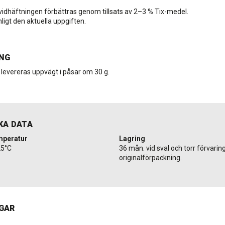
vidhäftningen förbättras genom tillsats av 2–3 % Tix-medel.
ligt den aktuella uppgiften.
NG
 levereras uppvägt i påsar om 30 g.
KA DATA
mperatur
Lagring
25°C
36 mån. vid sval och torr förvaring
originalförpackning.
GAR