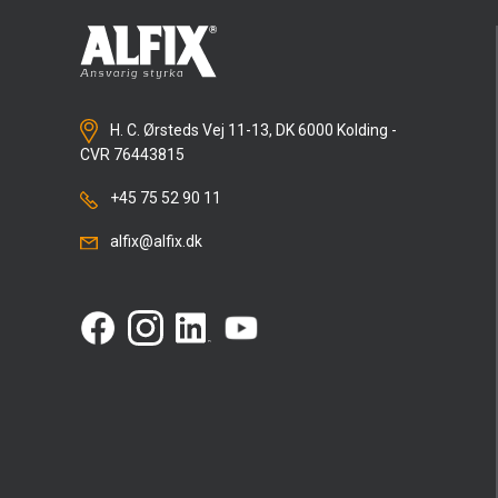
H. C. Ørsteds Vej 11-13, DK 6000 Kolding -
CVR 76443815
+45 75 52 90 11
alfix@alfix.dk