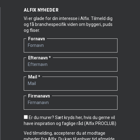
ALFIX NYHEDER
Vi er glade for din interesse i Alfix. Tilmeld dig
og få branchespecifik viden om byggeri, puds
og fliser.
Fornavn
Efternavn
Mail
Firmanavn
Er du murer? Sæt kryds her, hvis du gerne vil
have inspiration og faglige råd (Alfix PROCLUB)
Ved tilmelding, accepterer du at modtage
nyheder fra Alfix. Du kan til enhver tid afmelde