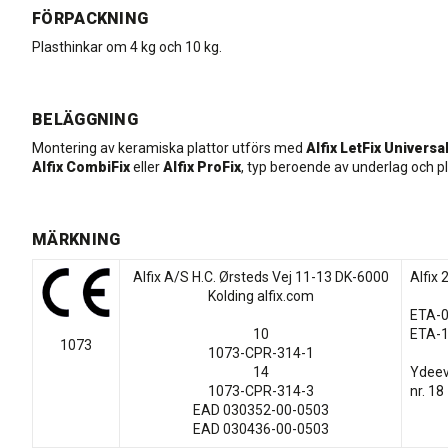
FÖRPACKNING
Plasthinkar om 4 kg och 10 kg.
BELÄGGNING
Montering av keramiska plattor utförs med
Alfix LetFix Universa
Alfix CombiFix
eller
Alfix ProFix
, typ beroende av underlag och pl
MÄRKNING
Alfix A/S H.C. Ørsteds Vej 11-13 DK-6000
Alfix 
Kolding alfix.com
ETA-
10
ETA-
1073
1073-CPR-314-1
14
Ydeev
1073-CPR-314-3
nr. 18
EAD 030352-00-0503
EAD 030436-00-0503