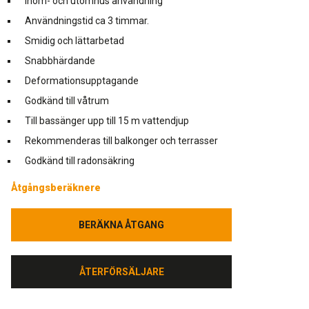
Inom- och utomhus användning
Användningstid ca 3 timmar.
Smidig och lättarbetad
Snabbhärdande
Deformationsupptagande
Godkänd till våtrum
Till bassänger upp till 15 m vattendjup
Rekommenderas till balkonger och terrasser
Godkänd till radonsäkring
Åtgångsberäknere
BERÄKNA ÅTGANG
BERÄKNA ÅTGANG
ÅTERFÖRSÄLJARE
ÅTERFÖRSÄLJARE