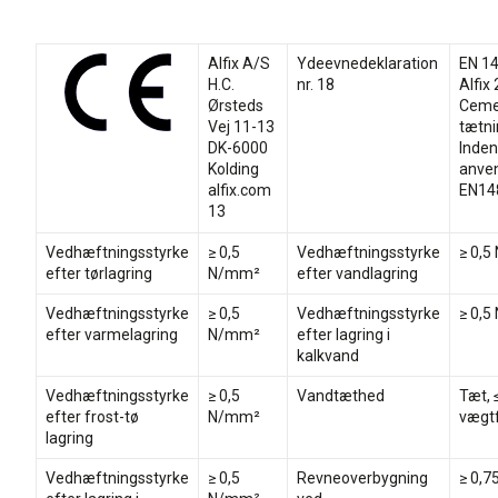
Alfix A/S
Ydeevnedeklaration
EN 1
H.C.
nr. 18
Alfix
Ørsteds
Ceme
Vej 11-13
tætn
DK-6000
Inden
Kolding
anven
alfix.com
EN14
13
Vedhæftningsstyrke
≥ 0,5
Vedhæftningsstyrke
≥ 0,
efter tørlagring
N/mm²
efter vandlagring
Vedhæftningsstyrke
≥ 0,5
Vedhæftningsstyrke
≥ 0,
efter varmelagring
N/mm²
efter lagring i
kalkvand
Vedhæftningsstyrke
≥ 0,5
Vandtæthed
Tæt, 
efter frost-tø
N/mm²
vægt
lagring
Vedhæftningsstyrke
≥ 0,5
Revneoverbygning
≥ 0,