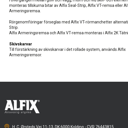
I övergången mellan golv och vägg, i hörn och vid skiv- och elemen
monteras tillskurna bitar av Alfix Seal-Strip, Alfix VT-remsa eller Al
Armeringsremsa.
Rörgenomföringar förseglas med Alfix VT-rörmanchetter alternativ
Strip.
Alfix Armeringsremsa och Alfix VT-remsa monteras i Alfix 2K Tät
Skivskarvar
Till förstärkning av skivskarvar i det rollade system, används Alfix
Armeringsremsor.
H. C. Ørsteds Vej 11-13, DK 6000 Kolding - CVR 76443815