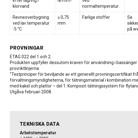
efter lagring i
N/mm²
ved
klorvand
normaltemperatur
Revneoverbygning
≥ 0,75
Farlige stoffer
Se
ved lav temperatur
mm
sikke
-5 °C
på ww
PROVNINGAR
ETAG 022 del 1 och 2.
Produkten uppfyller dessutom kraven för användning i bassänger e
provriktlinjerna:
”Testprinciper för beviljande av ett generellt provningscertifikat fr
förvaltningsmyndigheterna, för tätningsmaterial i kombination m
med kakel och plattor – del 1: Komposit-tätningssystem för flytan
Utgåva februari 2008.
TEKNISKA DATA
Arbetstemperatur