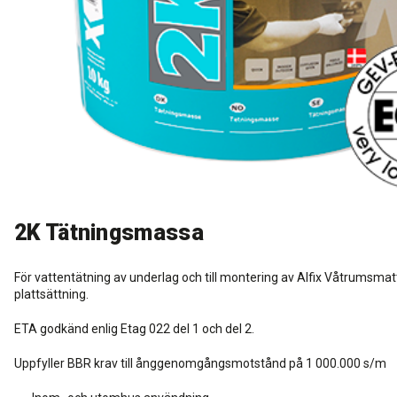
Rengöring och skötsel
Kurs för proffs
Tekniska frågor
DK
Putsbruk och målarfärg
Historik
Återförsäljare
NO
Stegljudsmembran
Downloads
EN
Downloads
2K Tätningsmassa
För vattentätning av underlag och till montering av Alfix Våtrumsmat
plattsättning.
ETA godkänd enlig Etag 022 del 1 och del 2.
Uppfyller BBR krav till ånggenomgångsmotstånd på 1 000.000 s/m