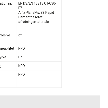
tion nr.
EN DS/EN 13813 CT-C30-
F7
Alfix PlaneMix S8 Rapid
Cementbaseret
afretningsmateriale
rrosive
CT
abilitet
NPD
yrke
F7
g
NPD
NPD