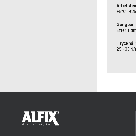
Arbetste
+5°C - +2
Gångbar
Efter 1 t
Tryckhåll
25 - 35 