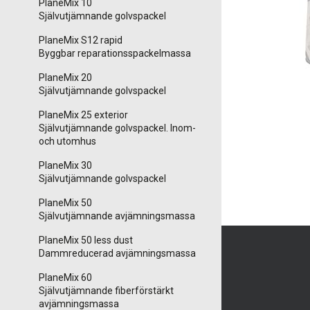
PlaneMix 10
Självutjämnande golvspackel
PlaneMix S12 rapid
Byggbar reparationsspackelmassa
PlaneMix 20
Självutjämnande golvspackel
PlaneMix 25 exterior
Självutjämnande golvspackel. Inom-
och utomhus
PlaneMix 30
Självutjämnande golvspackel
PlaneMix 50
Självutjämnande avjämningsmassa
PlaneMix 50 less dust
Dammreducerad avjämningsmassa
PlaneMix 60
Självutjämnande fiberförstärkt
avjämningsmassa