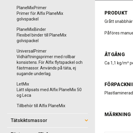
PlaneMixPrimer
PRODUKT
Primer för Alfix PlaneMix
golvspackel
Grått snabbhär
PlaneMixBinder
Påföres manue
Flexibel binder till PlaneMix
golvspackel
UniversalPrimer
ÅTGÅNG
Vidhäftningsprimer med rollbar
konsistens. För Alfix flytspackel och
Ca 1,1 kg/m² p
fästmassor. Används på täta, ej
sugande underlag.
LetMix
FÖRPACKNI
Lätt slipsats med Alfix PlaneMix 50
Plastlaminerad
og Leca
Tillbehör till Alfix PlaneMix
MÄRKNING
Tätskiktsmassor