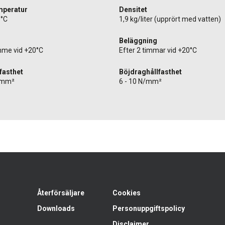
mperatur
Densitet
5°C
1,9 kg/liter (upprört med vatten)
Beläggning
imme vid +20°C
Efter 2 timmar vid +20°C
fasthet
Böjdraghållfasthet
N/mm²
6 - 10 N/mm²
Återförsäljare
Cookies
Downloads
Personuppgiftspolicy
Disclaimer