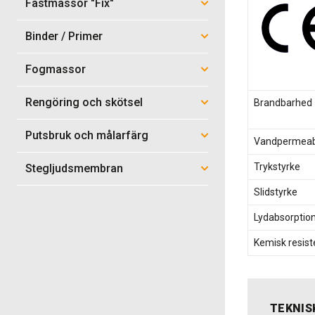
Fästmassor "Fix"
Binder / Primer
Fogmassor
Rengöring och skötsel
Brandbarhed
Putsbruk och målarfärg
Vandpermeabi
Trykstyrke
Stegljudsmembran
Slidstyrke
Lydabsorptio
Kemisk resist
TEKNIS