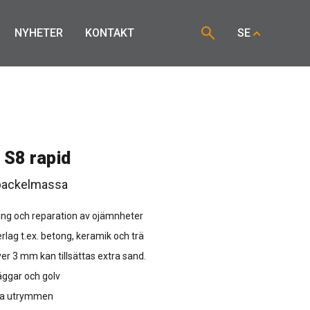
NYHETER
KONTAKT
SE
 S8 rapid
packelmassa
kling och reparation av ojämnheter
erlag t.ex. betong, keramik och trä
ver 3 mm kan tillsättas extra sand.
äggar och golv
åta utrymmen