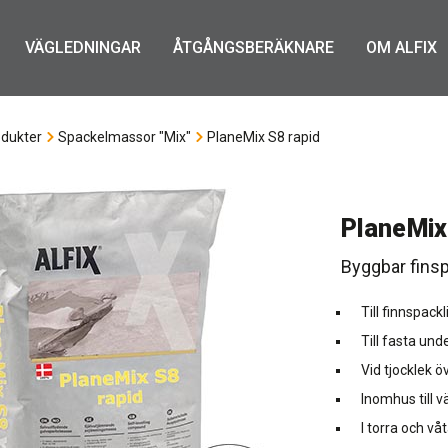
VÄGLEDNINGAR
ÅTGÅNGSBERÄKNARE
OM ALFIX
dukter
Spackelmassor "Mix"
PlaneMix S8 rapid
PlaneMix
Byggbar fins
Till finnspac
Till fasta und
Vid tjocklek ö
Inomhus till v
I torra och v