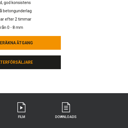
d, god konsistens
på betongunderlag
ar efter 2 timmar
 från 0 - 8 mm
ERÄKNA ÅTGANG
ERÄKNA ÅTGANG
ÅTERFÖRSÄLJARE
ÅTERFÖRSÄLJARE
FILM
DOWNLOADS