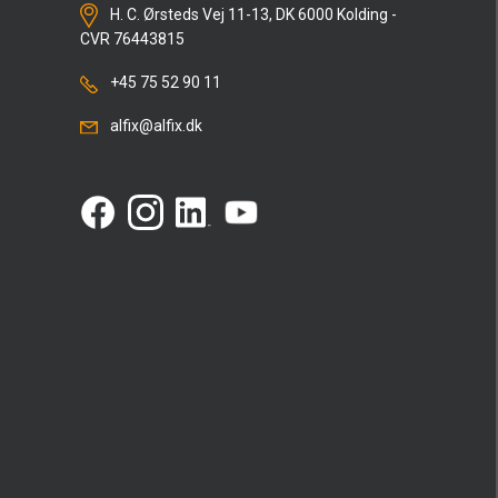
H. C. Ørsteds Vej 11-13, DK 6000 Kolding -
CVR 76443815
+45 75 52 90 11
alfix@alfix.dk