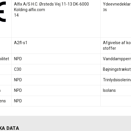
Alfix A/S H.C. Ørsteds Vej 11-13 DK-6000
Ydeevnedeklara
Kolding alfix.com
36
14
A2fl-s1
Afgivelse af ko
stoffer
litet
NPD
Vanddampperme
C30
Bøjningstrækst
NPD
Trinlydsisolerin
n
NPD
Isolans
ens
NPD
KA DATA