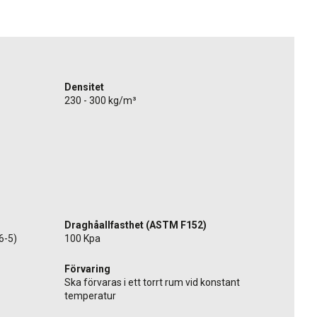
Densitet
230 - 300 kg/m³
Draghåallfasthet (ASTM F152)
6-5)
100 Kpa
Förvaring
Ska förvaras i ett torrt rum vid konstant
temperatur