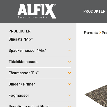
PRODUKTER
PRODUKTER
Framsida
Pro
Slipsats "Mix"
Spackelmassor "Mix"
Tätskiktsmassor
Fästmassor "Fix"
Binder / Primer
Fogmassor
Rengöring och skötsel