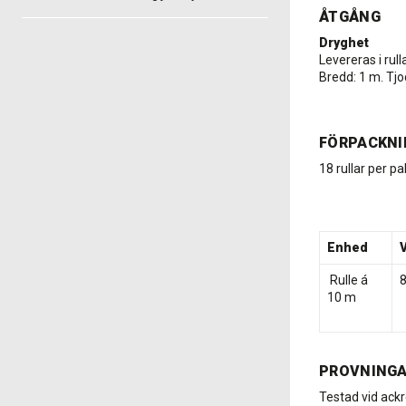
ÅTGÅNG
Dryghet
Levereras i rul
Bredd: 1 m. Tjo
FÖRPACKNI
18 rullar per pal
Enhed
Rulle á
10 m
PROVNING
Testad vid ackr