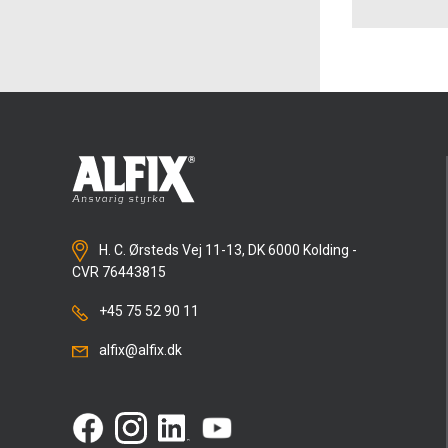
H. C. Ørsteds Vej 11-13, DK 6000 Kolding -
CVR 76443815
+45 75 52 90 11
alfix@alfix.dk