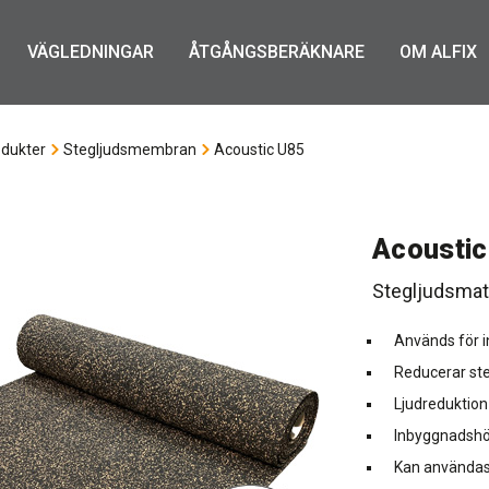
VÄGLEDNINGAR
ÅTGÅNGSBERÄKNARE
OM ALFIX
dukter
Stegljudsmembran
Acoustic U85
Acoustic
Stegljudsmat
Används för i
Reducerar ste
Ljudreduktion
Inbyggnadsh
Kan användas