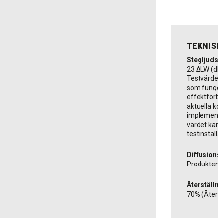
TEKNIS
Stegljud
23 ΔLW (dB
Testvärde
som funge
effektför
aktuella k
implement
värdet ka
testinstal
Diffusion
Produkten
Återställ
70% (Åter