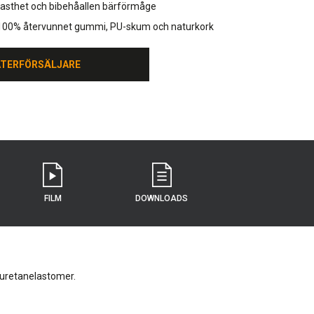
fasthet och bibehåallen bärförmåge
v 100% återvunnet gummi, PU-skum och naturkork
ÅTERFÖRSÄLJARE
ÅTERFÖRSÄLJARE
FILM
DOWNLOADS
yuretanelastomer.