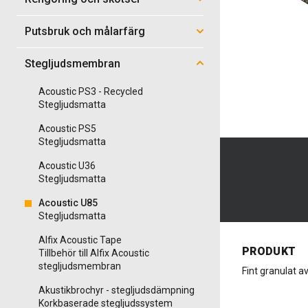
Putsbruk och målarfärg
Stegljudsmembran
Acoustic PS3 - Recycled
Stegljudsmatta
Acoustic PS5
Stegljudsmatta
Acoustic U36
Stegljudsmatta
Acoustic U85
Stegljudsmatta
Alfix Acoustic Tape
PRODUKT
Tillbehör till Alfix Acoustic
stegljudsmembran
Fint granulat 
Akustikbrochyr - stegljudsdämpning
Korkbaserade stegljudssystem