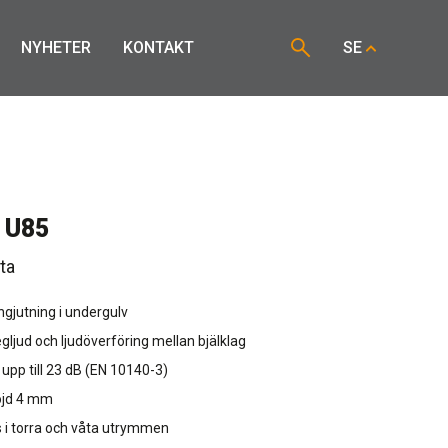
NYHETER
KONTAKT
SE
 U85
ta
ngjutning i undergulv
gljud och ljudöverföring mellan bjälklag
 upp till 23 dB (EN 10140-3)
öjd 4 mm
 i torra och våta utrymmen