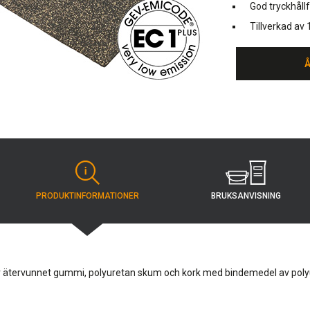
God tryckhåll
Tillverkad a
BRUKSANVISNING
PRODUKT­INFORMATIONER
av ätervunnet gummi, polyuretan skum och kork med bindemedel av pol