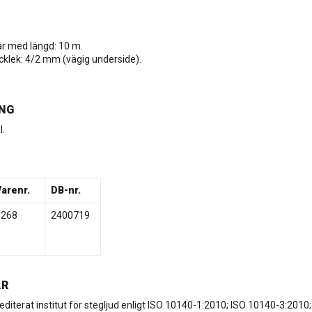
lar med längd: 10 m.
cklek: 4/2 mm (vägig underside).
NG
l.
Varenr.
DB-nr.
8268
2400719
AR
editerat institut för stegljud enligt ISO 10140-1:2010; ISO 10140-3:201