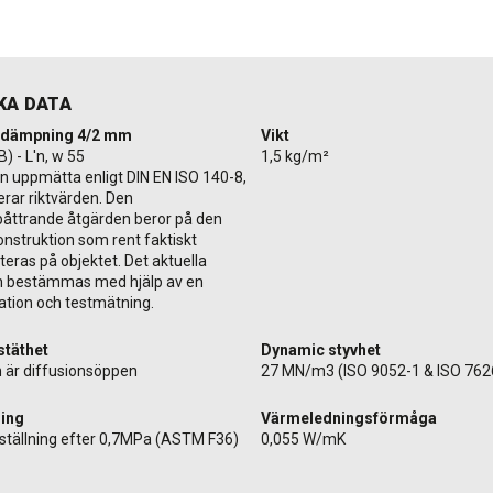
KA DATA
sdämpning 4/2 mm
Vikt
) - L'n, w 55
1,5 kg/m²
n uppmätta enligt DIN EN ISO 140-8,
rar riktvärden. Den
båttrande åtgärden beror på den
onstruktion som rent faktiskt
eras på objektet. Det aktuella
n bestämmas med hjälp av en
lation och testmätning.
stäthet
Dynamic styvhet
 är diffusionsöppen
27 MN/m3 (ISO 9052-1 & ISO 762
ning
Värmeledningsförmåga
ställning efter 0,7MPa (ASTM F36)
0,055 W/mK