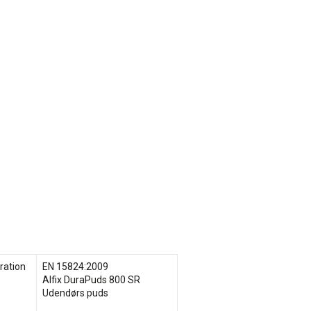
ration
EN 15824:2009
Alfix DuraPuds 800 SR
Udendørs puds