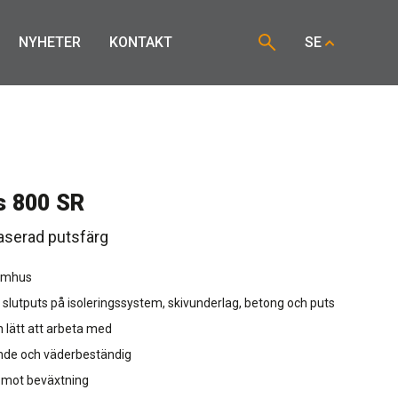
NYHETER
KONTAKT
SE
s 800 SR
aserad putsfärg
omhus
lutputs på isoleringssystem, skivunderlag, betong och puts
h lätt att arbeta med
nde och väderbeständig
 mot beväxtning