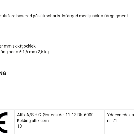
putsfärg baserad på silikonharts. Infärgad med ljusäkta färgpigment.
er mm skikttjocklek.
gång per m² 1,5 mm 2,5 kg
NG
.
Alfix A/S H.C. Ørsteds Vej 11-13 DK-6000
Ydeevnedekla
Kolding alfix.com
nr. 21
13