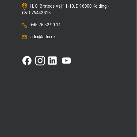
H. C. Ørsteds Vej 11-13, DK 6000 Kolding -
CVR 76443815
+45 75 52 90 11
alfix@alfix.dk