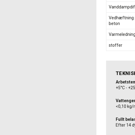
Vanddampdif
Vedhæftning
beton
Varmelednin
stoffer
TEKNIS
Arbetste
+5°C - +2
Vattenge
<0,10 kg/
Fullt bela
Efter 14 d