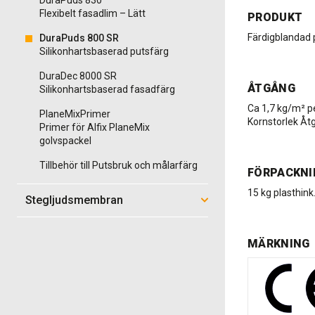
DuraPuds 830
Flexibelt fasadlim – Lätt
PRODUKT
Färdigblandad 
DuraPuds 800 SR
Silikonhartsbaserad putsfärg
DuraDec 8000 SR
ÅTGÅNG
Silikonhartsbaserad fasadfärg
Ca 1,7 kg/m² p
PlaneMixPrimer
Kornstorlek Åt
Primer för Alfix PlaneMix
golvspackel
Tillbehör till Putsbruk och målarfärg
FÖRPACKNI
15 kg plasthink
Stegljudsmembran
MÄRKNING