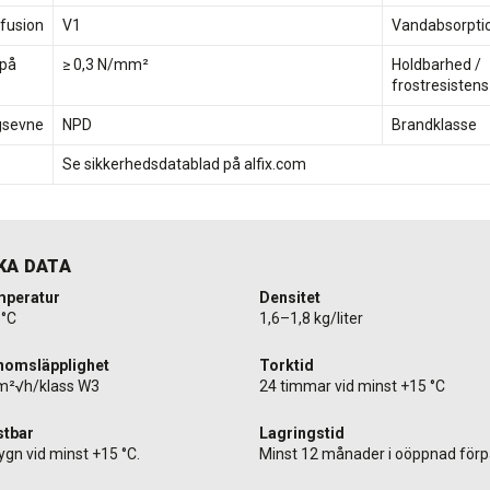
fusion
V1
Vandabsorpti
 på
≥ 0,3 N/mm²
Holdbarhed /
frostresistens
gsevne
NPD
Brandklasse
Se sikkerhedsdatablad på alfix.com
KA DATA
mperatur
Densitet
5°C
1,6–1,8 kg/liter
nomsläpplighet
Torktid
m²√h/klass W3
24 timmar vid minst +15 °C
stbar
Lagringstid
ygn vid minst +15 °C.
Minst 12 månader i oöppnad förp