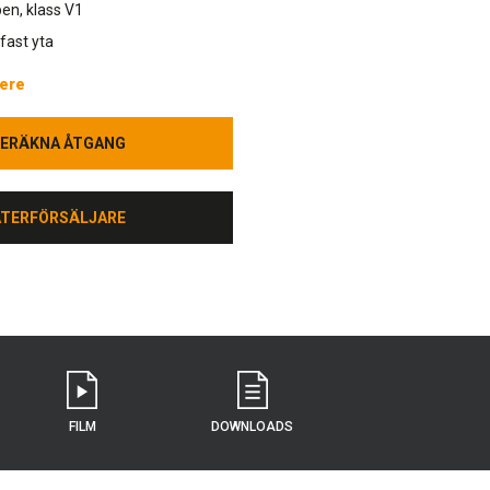
en, klass V1
lfast yta
ere
ERÄKNA ÅTGANG
ERÄKNA ÅTGANG
ÅTERFÖRSÄLJARE
ÅTERFÖRSÄLJARE
FILM
DOWNLOADS