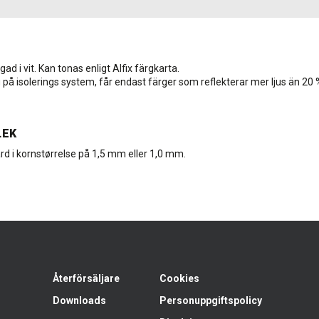
ad i vit. Kan tonas enligt Alfix färgkarta.
på isolerings system, får endast färger som reflekterar mer ljus än 20
LEK
d i kornstørrelse på 1,5 mm eller 1,0 mm.
Återförsäljare
Cookies
Downloads
Personuppgiftspolicy