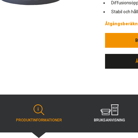
Diffusionsöpp
Stabil och hål
Åtgångsberäkn
B
B
BRUKSANVISNING
PRODUKT­INFORMATIONER