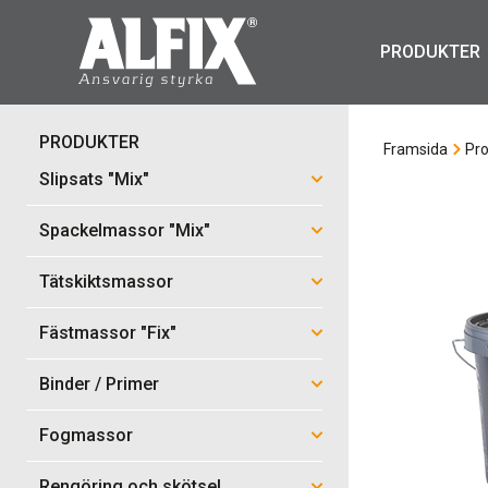
PRODUKTER
PRODUKTER
Framsida
Pro
Slipsats "Mix"
Spackelmassor "Mix"
Tätskiktsmassor
Fästmassor "Fix"
Binder / Primer
Fogmassor
Rengöring och skötsel