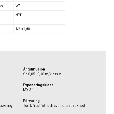
on
W3
NPD
A2-s1,d0
Ångdiffusion
Sd 0,05–0,10 m/klass V1
Exponeringsklass
MX 3.1
Förvaring
ackning.
Torrt, frostfritt och svalt utan direkt sol