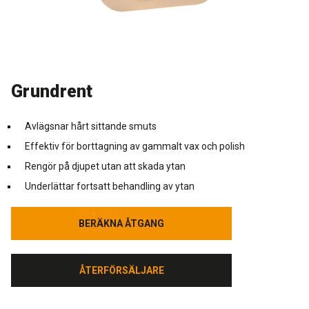
Rengöring och skötsel
Kurs för proffs
Tekniska frågor
DK
Putsbruk och målarfärg
Historik
Återförsäljare
NO
Grundrent
Stegljudsmembran
Downloads
EN
Avlägsnar hårt sittande smuts
Downloads
Effektiv för borttagning av gammalt vax och polish
Rengör på djupet utan att skada ytan
Underlättar fortsatt behandling av ytan
BERÄKNA ÅTGANG
BERÄKNA ÅTGANG
ÅTERFÖRSÄLJARE
ÅTERFÖRSÄLJARE