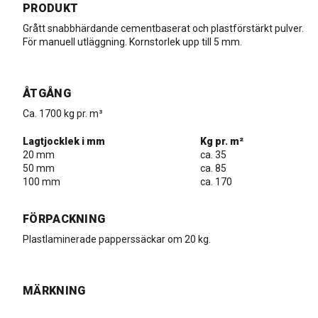
PRODUKT
Grått snabbhärdande cementbaserat och plastförstärkt pulver.
För manuell utläggning. Kornstorlek upp till 5 mm.
ÅTGÅNG
Ca. 1700 kg pr. m³
Lagtjocklek i mm
Kg pr. m²
20 mm
ca. 35
50 mm
ca. 85
100 mm
ca. 170
FÖRPACKNING
Plastlaminerade papperssäckar om 20 kg.
MÄRKNING