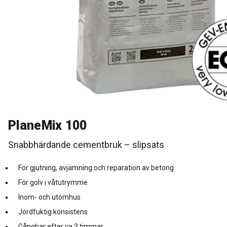
Rengöring och skötsel
Kurs för proffs
Tekniska frågor
DK
Putsbruk och målarfärg
Historik
Återförsäljare
NO
Stegljudsmembran
Downloads
EN
Downloads
PlaneMix 100
Snabbhärdande cementbruk – slipsats
För gjutning, avjämning och reparation av betong
För golv i våtutrymme
Inom- och utomhus
Jordfuktig konsistens
Gångbar efter ca 3 timmar