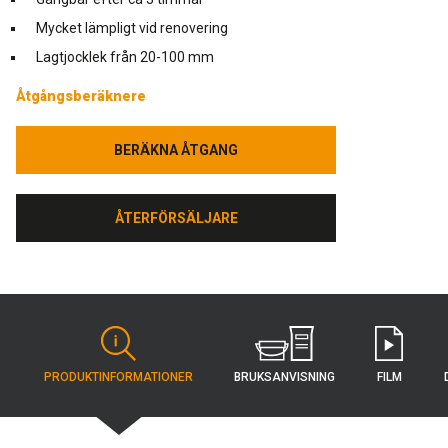
Mycket lämpligt vid renovering
Lagtjocklek från 20-100 mm
Åtgångsberäknere
BERÄKNA ÅTGANG
BERÄKNA ÅTGANG
ÅTERFÖRSÄLJARE
ÅTERFÖRSÄLJARE
BRUKSANVISNING
PRODUKT­INFORMATIONER
FILM