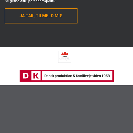
Se gerne
Alfix' persondatapolitik.
JA TAK, TILMELD MIG