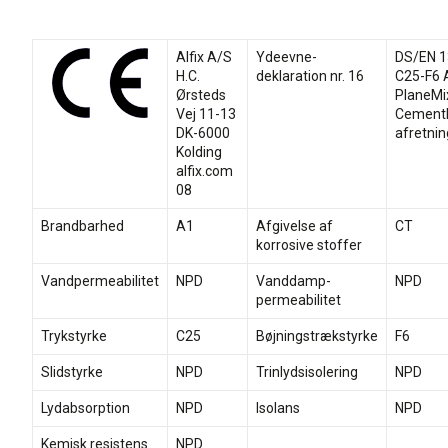
Alfix A/S
Ydeevne-
DS/EN 1
H.C.
deklaration nr. 16
C25-F6 A
Ørsteds
PlaneMi
Vej 11-13
Cement
DK-6000
afretni
Kolding
alfix.com
08
Brandbarhed
A1
Afgivelse af
CT
korrosive stoffer
Vandpermeabilitet
NPD
Vanddamp-
NPD
permeabilitet
Trykstyrke
C25
Bøjningstrækstyrke
F6
Slidstyrke
NPD
Trinlydsisolering
NPD
Lydabsorption
NPD
Isolans
NPD
Kemisk resistens
NPD