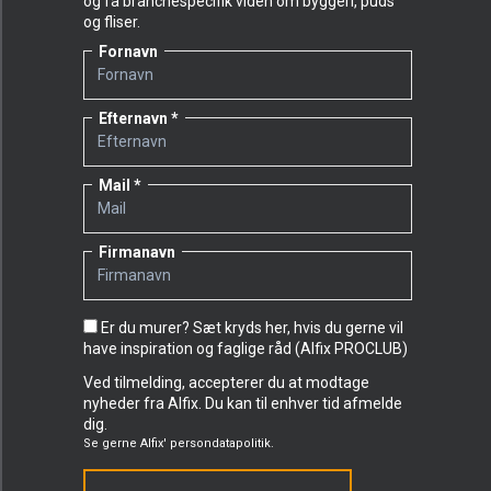
og få branchespecifik viden om byggeri, puds
og fliser.
Fornavn
Efternavn
Mail
Firmanavn
Er du murer? Sæt kryds her, hvis du gerne vil
have inspiration og faglige råd (Alfix PROCLUB)
Ved tilmelding, accepterer du at modtage
nyheder fra Alfix. Du kan til enhver tid afmelde
dig.
Se gerne
Alfix' persondatapolitik.