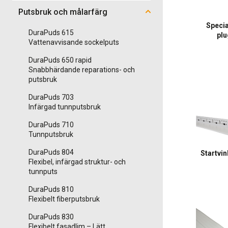
Putsbruk och målarfärg
Speci
DuraPuds 615
pl
Vattenavvisande sockelputs
DuraPuds 650 rapid
Snabbhärdande reparations- och
putsbruk
DuraPuds 703
Infärgad tunnputsbruk
DuraPuds 710
Tunnputsbruk
DuraPuds 804
Startvin
Flexibel, infärgad struktur- och
tunnputs
DuraPuds 810
Flexibelt fiberputsbruk
DuraPuds 830
Flexibelt fasadlim – Lätt