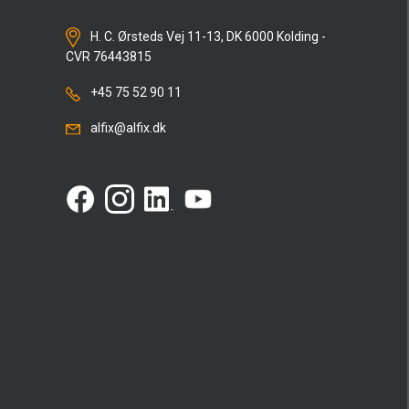
H. C. Ørsteds Vej 11-13, DK 6000 Kolding -
CVR 76443815
+45 75 52 90 11
alfix@alfix.dk