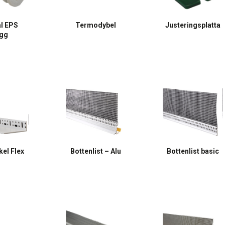
al EPS
Termodybel
Justeringsplatta
ugg
kel Flex
Bottenlist – Alu
Bottenlist basic