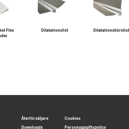
kel Flex
Dilatationslist
Dilatationshörnlis
nder
Återförsäljare
Cookies
Downloads
Personuppgiftspolicy