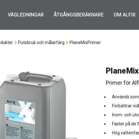
VÄGLEDNINGAR
ÅTGÅNGSBERÄKNARE
OM ALFIX
dukter
Putsbruk och målarfärg
PlaneMixPrimer
PlaneMix
Primer för Al
Används som f
Förbättrar vi
Inom- och ut
Fäster på de 
Hög vattenfa