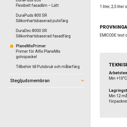
DuraPuds 830
Flexibelt fasadlim – Lätt
1 liter, 2,5 lite
DuraPuds 800 SR
Silikonhartsbaserad putsfärg
PROVNING
DuraDec 8000 SR
EMICODE test d
Silikonhartsbaserad fasadfärg
PlaneMixPrimer
Primer för Alfix PlaneMix
golvspackel
TEKNIS
Tillbehör till Putsbruk och målarfärg
Arbetste
Min +10°C
Stegljudsmembran
Lagringst
Min 12 må
förpackni