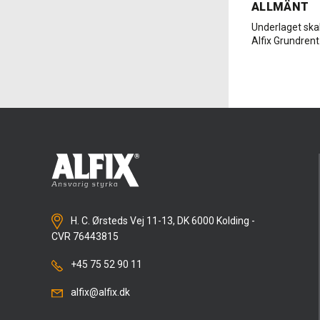
ALLMÄNT
Underlaget skal
Alfix Grundrent
H. C. Ørsteds Vej 11-13, DK 6000 Kolding -
CVR 76443815
+45 75 52 90 11
alfix@alfix.dk