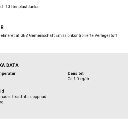
r och 10 liter plastdunkar.
AR
efineret af GEV, Gemeinschaft Emissionkontrollierte Verlegestoff.
KA DATA
mperatur
Densitet
Ca 1,0 kg/ltr.
id
nader frostfritt i oöppnad
ng.