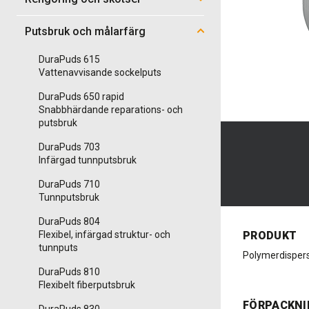
Putsbruk och målarfärg
DuraPuds 615
Vattenavvisande sockelputs
DuraPuds 650 rapid
Snabbhärdande reparations- och
putsbruk
DuraPuds 703
Infärgad tunnputsbruk
DuraPuds 710
Tunnputsbruk
DuraPuds 804
Flexibel, infärgad struktur- och
PRODUKT
tunnputs
Polymerdisper
DuraPuds 810
Flexibelt fiberputsbruk
FÖRPACKNI