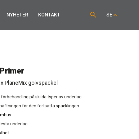
NYHETER
KONTAKT
SE
Primer
fix PlaneMix golvspackel
örbehandling på skilda typer av underlag
dhäftningen för den fortsatta spacklingen
omhus
flesta underlag
sthet